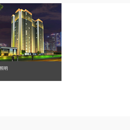
瓦楞灯、墙角灯、窗台灯
埋地灯
壁灯
水底灯、喷泉灯
辅材
照明