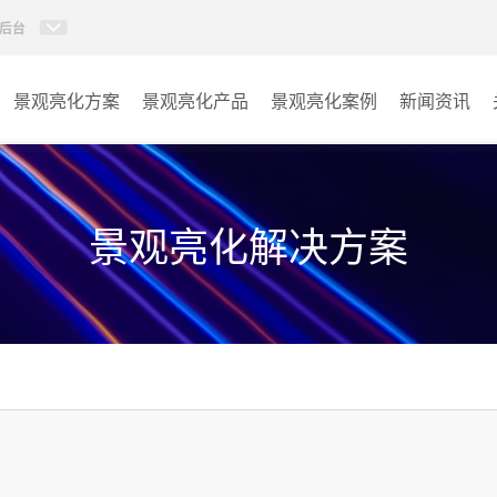
后台
景观亮化方案
景观亮化产品
景观亮化案例
新闻资讯
AI智慧文旅灯光系统
景观亮化
AI智慧照明控制系统
文旅照明
景观亮化解决方案
投光灯
其它
洗墙灯
线条灯
点光源
园区系列