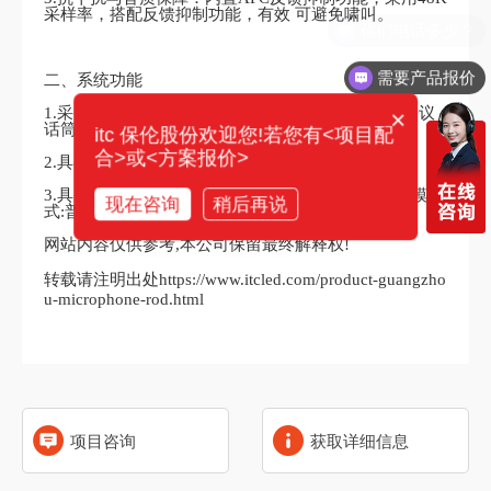
采样率，搭配反馈抑制功能，有效 可避免啸叫。
需要产品报价
二、系统功能
1.采用全新咪杆设计，拾音距离远，范围广，支持会议
×
话筒多指向性调节。
itc 保伦股份欢迎您!若您有<项目配
合>或<方案报价>
2.具有独立调节话筒增益，数模双备份功能。
3.具备抗手机、电磁、高频干扰能力；具有4种发言模
现在咨询
稍后再说
式:普通模式、先进先出模式、自由模式、申请模式。
网站内容仅供参考,本公司保留最终解释权!
转载请注明出处https://www.itcled.com/product-guangzho
u-microphone-rod.html
项目咨询
获取详细信息