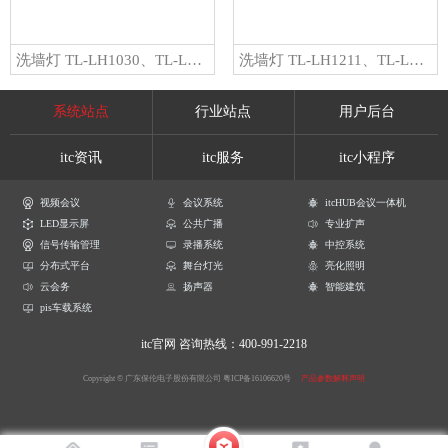
洗墙灯 TL-LH1030、TL-LH1031、TL-LH1032、TL-LH1033、TL-LH1034、TL-LH1035、TL-LH1036、TL-LH1037、TL-LH1038
洗墙灯 TL-LH1211、TL-LH1221、TL-LH124
系统站点
行业站点
用户后台
itc资讯
itc服务
itc小程序
视频会议
会议系统
itcHUB会议一体机
LED显示屏
公共广播
专业扩声
信号传输管理
录播系统
中控系统
分布式平台
舞台灯光
亮化照明
云会务
扬声器
智能建筑
pis车载系统
itc官网
咨询热线：400-991-2218
Copyright © 广东保伦电子股份有限公司
粤ICP备16106620号
产品参数解释声明