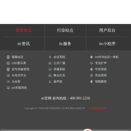
系统站点
行业站点
用户后台
itc资讯
itc服务
itc小程序
视频会议
会议系统
itcHUB会议一体机
LED显示屏
公共广播
专业扩声
信号传输管理
录播系统
中控系统
分布式平台
舞台灯光
亮化照明
云会务
扬声器
智能建筑
pis车载系统
itc官网
咨询热线：400-991-2218
Copyright © 广东保伦电子股份有限公司
粤ICP备16106620号
产品参数解释声明