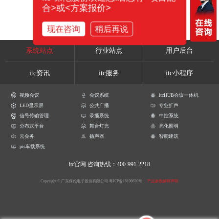
合>或<方案报价>
现在咨询
稍后再说
系统站点
行业站点
用户后台
itc资讯
itc服务
itc小程序
视频会议
会议系统
itcHUB会议一体机
LED显示屏
公共广播
专业扩声
信号传输管理
录播系统
中控系统
分布式平台
舞台灯光
亮化照明
云会务
扬声器
智能建筑
pis车载系统
itc官网
咨询热线：400-991-2218
Copyright © 广东保伦电子股份有限公司
粤ICP备16106620号
产品参数解释声明