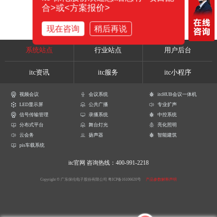
合>或<方案报价>
现在咨询
稍后再说
系统站点
行业站点
用户后台
itc资讯
itc服务
itc小程序
视频会议
会议系统
itcHUB会议一体机
LED显示屏
公共广播
专业扩声
信号传输管理
录播系统
中控系统
分布式平台
舞台灯光
亮化照明
云会务
扬声器
智能建筑
pis车载系统
itc官网
咨询热线：400-991-2218
Copyright © 广东保伦电子股份有限公司
粤ICP备16106620号
产品参数解释声明