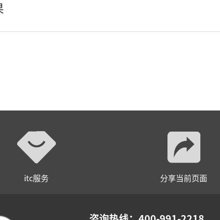
果
瓦楞灯、墙角灯、窗台灯
埋地灯
壁灯
水底灯、喷泉灯
辅材
itc服务
分享当前页面
咨询热线：400-991-2218