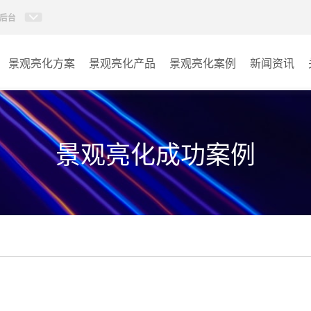
后台
景观亮化方案
景观亮化产品
景观亮化案例
新闻资讯
AI智慧文旅灯光系统
景观亮化
AI智慧照明控制系统
文旅照明
景观亮化成功案例
投光灯
其它
洗墙灯
线条灯
点光源
园区系列