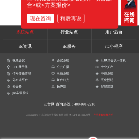
合>或<方案报价>
现在咨询
稍后再说
系统站点
行业站点
用户后台
itc资讯
itc服务
itc小程序
视频会议
会议系统
itcHUB会议一体机
LED显示屏
公共广播
专业扩声
信号传输管理
录播系统
中控系统
分布式平台
舞台灯光
亮化照明
云会务
扬声器
智能建筑
pis车载系统
itc官网
咨询热线：400-991-2218
Copyright © 广东保伦电子股份有限公司
粤ICP备16106620号
产品参数解释声明