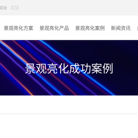
后台
景观亮化方案
景观亮化产品
景观亮化案例
新闻资讯
AI智慧文旅灯光系统
景观亮化
AI智慧照明控制系统
文旅照明
景观亮化成功案例
投光灯
其它
洗墙灯
线条灯
点光源
园区系列