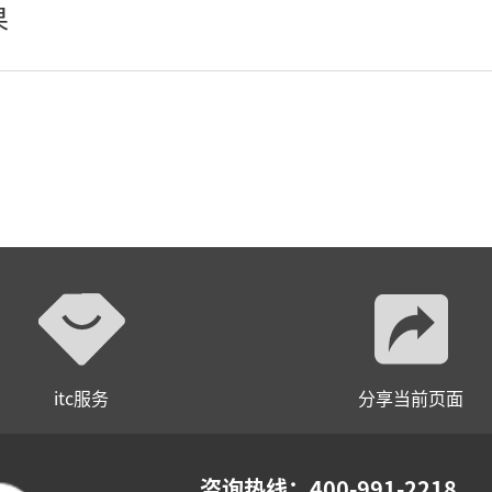
果
瓦楞灯、墙角灯、窗台灯
埋地灯
壁灯
水底灯、喷泉灯
辅材
itc服务
分享当前页面
咨询热线：400-991-2218