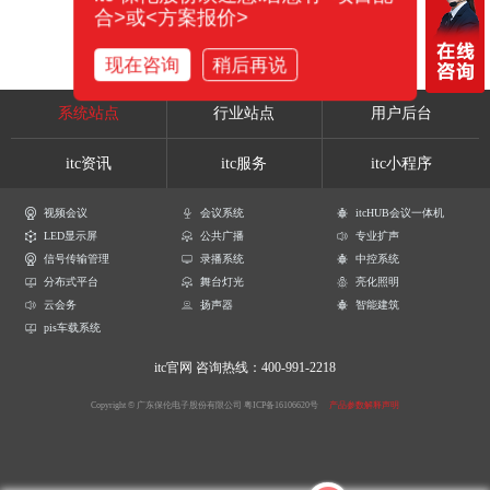
合>或<方案报价>
现在咨询
稍后再说
系统站点
行业站点
用户后台
itc资讯
itc服务
itc小程序
视频会议
会议系统
itcHUB会议一体机
LED显示屏
公共广播
专业扩声
信号传输管理
录播系统
中控系统
分布式平台
舞台灯光
亮化照明
云会务
扬声器
智能建筑
pis车载系统
itc官网
咨询热线：400-991-2218
Copyright © 广东保伦电子股份有限公司
粤ICP备16106620号
产品参数解释声明