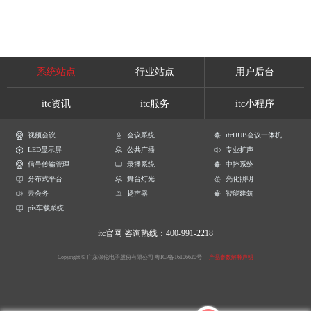
系统站点
行业站点
用户后台
itc资讯
itc服务
itc小程序
视频会议
会议系统
itcHUB会议一体机
LED显示屏
公共广播
专业扩声
信号传输管理
录播系统
中控系统
分布式平台
舞台灯光
亮化照明
云会务
扬声器
智能建筑
pis车载系统
itc官网
咨询热线：400-991-2218
Copyright © 广东保伦电子股份有限公司
粤ICP备16106620号
产品参数解释声明