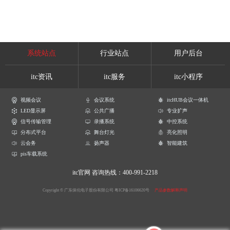
系统站点
行业站点
用户后台
itc资讯
itc服务
itc小程序
视频会议
会议系统
itcHUB会议一体机
LED显示屏
公共广播
专业扩声
信号传输管理
录播系统
中控系统
分布式平台
舞台灯光
亮化照明
云会务
扬声器
智能建筑
pis车载系统
itc官网
咨询热线：400-991-2218
Copyright © 广东保伦电子股份有限公司
粤ICP备16106620号
产品参数解释声明