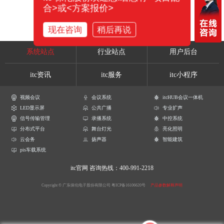
合>或<方案报价>
现在咨询
稍后再说
系统站点
行业站点
用户后台
itc资讯
itc服务
itc小程序
视频会议
会议系统
itcHUB会议一体机
LED显示屏
公共广播
专业扩声
信号传输管理
录播系统
中控系统
分布式平台
舞台灯光
亮化照明
云会务
扬声器
智能建筑
pis车载系统
itc官网
咨询热线：400-991-2218
Copyright © 广东保伦电子股份有限公司
粤ICP备16106620号
产品参数解释声明