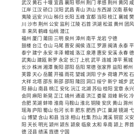
武汉
黄石
十堰
宜昌
襄阳
鄂州
荆门
孝感
荆州
黄冈
咸
江岸
江汉
硚口
汉阳
武昌
青山
洪山
东西湖
汉南
蔡甸
夷陵
远安
兴山
秭归
长阳
五峰
宜都
当阳
枝江
襄城
樊
川
沙市
荆州
公安
监利
江陵
石首
洪湖
松滋
黄州
团风
丰
来凤
鹤峰
仙桃
潜江
福州
厦门
莆田
三明
泉州
漳州
南平
龙岩
宁德
鼓楼
台江
仓山
马尾
晋安
闽侯
连江
罗源
闽清
永泰
平
泰宁
建宁
永安
丰泽
鲤城
洛江
泉港
惠安
安溪
永春
德
武夷山
建瓯
新罗
永定
长汀
上杭
武平
连城
漳平
蕉城
长沙
株洲
湘潭
衡阳
邵阳
岳阳
常德
张家界
益阳
郴州
芙蓉
天心
岳麓
开福
雨花
望城
浏阳
宁乡
荷塘
芦淞
石
大祥
北塔
邵东
新邵
邵阳
隆回
洞口
绥宁
新宁
城步
武
阳
赫山
南县
桃江
安化
沅江
北湖
苏仙
桂阳
宜章
永兴
会同
麻阳
新晃
芷江
靖州
通道
洪江
娄星
双峰
新化
冷
合肥
芜湖
蚌埠
淮南
马鞍山
淮北
铜陵
安庆
黄山
滁州
瑶海
庐阳
蜀山
包河
长丰
肥东
肥西
庐江
巢湖
镜湖
弋
山
博望
含山
和县
当涂
相山
杜集
烈山
濉溪
铜官
义安
阳
天长
明光
颍州
颍东
颍泉
临泉
太和
阜南
颍上
界首
德
泾县
绩溪
旌德
宁国