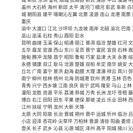
盖州
大石桥
海州
新邱
太平
清河门
细河
彰武
阜新
白
城
朝阳县
建平
喀喇沁左翼
北票
凌源
连山
龙港
南票
重庆
渝中
大渡口
江北
沙坪坝
九龙坡
南岸
北碚
渝北
巴南
巫山
巫溪
石柱
秀山
酉阳
彭水
昆明
曲靖
玉溪
保山
昭通
丽江
普洱
临沧
楚雄
红河
文
五华
盘龙
官渡
西山
东川
呈贡
晋宁
富民
宜良
石林
嵩
施甸
腾冲
龙陵
昌宁
昭阳
鲁甸
巧家
盐津
大关
永善
绥
永德
镇康
双江
耿马
沧源
楚雄
双柏
牟定
南华
姚安
大
丘北
广南
富宁
景洪
勐海
勐腊
大理
漾濞
祥云
宾川
弥
南宁
柳州
桂林
梧州
北海
防城港
钦州
贵港
玉林
百色
青秀
兴宁
西乡塘
江南
良庆
邕宁
武鸣
隆安
马山
上林
灌阳
龙胜
资源
平乐
荔浦
恭城
万秀
长洲
龙圩
苍梧
藤
博白
右江
田阳
田东
平果
德保
那坡
凌云
乐业
田林
西
江州
扶绥
宁明
龙州
大新
天等
太原
大同
阳泉
长治
晋城
朔州
晋中
运城
忻州
临汾
吕
小店
迎泽
杏花岭
尖草坪
万柏林
晋源
清徐
阳曲
娄烦
壶关
长子
武乡
沁县
沁源
城区
泽州
高平
阳城
陵川
沁