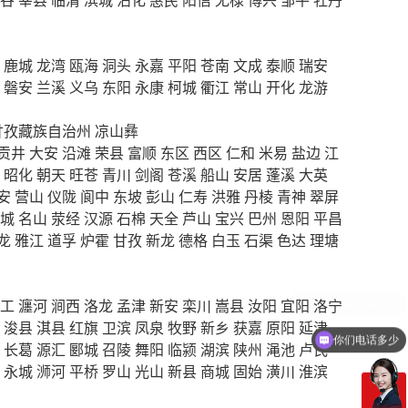
鹿城
龙湾
瓯海
洞头
永嘉
平阳
苍南
文成
泰顺
瑞安
磐安
兰溪
义乌
东阳
永康
柯城
衢江
常山
开化
龙游
甘孜藏族自治州
凉山彝
贡井
大安
沿滩
荣县
富顺
东区
西区
仁和
米易
盐边
江
昭化
朝天
旺苍
青川
剑阁
苍溪
船山
安居
蓬溪
大英
安
营山
仪陇
阆中
东坡
彭山
仁寿
洪雅
丹棱
青神
翠屏
城
名山
荥经
汉源
石棉
天全
芦山
宝兴
巴州
恩阳
平昌
龙
雅江
道孚
炉霍
甘孜
新龙
德格
白玉
石渠
色达
理塘
工
瀍河
涧西
洛龙
孟津
新安
栾川
嵩县
汝阳
宜阳
洛宁
浚县
淇县
红旗
卫滨
凤泉
牧野
新乡
获嘉
原阳
延津
你们电话多少
长葛
源汇
郾城
召陵
舞阳
临颍
湖滨
陕州
渑池
卢氏
永城
浉河
平桥
罗山
光山
新县
商城
固始
潢川
淮滨