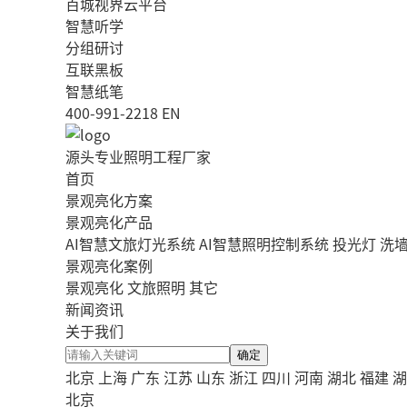
百城视界云平台
智慧听学
分组研讨
互联黑板
智慧纸笔
400-991-2218
EN
源头专业照明工程厂家
首页
景观亮化方案
景观亮化产品
AI智慧文旅灯光系统
AI智慧照明控制系统
投光灯
洗
景观亮化案例
景观亮化
文旅照明
其它
新闻资讯
关于我们
确定
北京
上海
广东
江苏
山东
浙江
四川
河南
湖北
福建
湖
北京