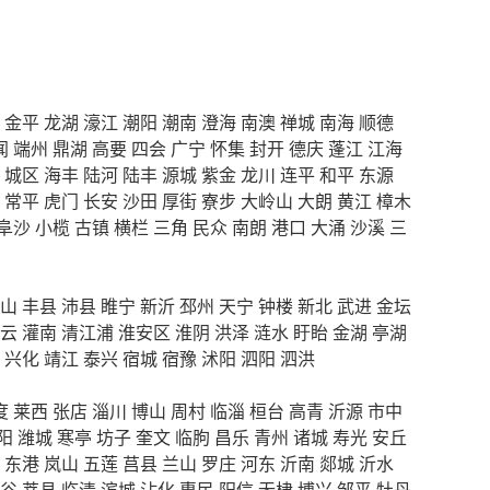
金平
龙湖
濠江
潮阳
潮南
澄海
南澳
禅城
南海
顺德
闻
端州
鼎湖
高要
四会
广宁
怀集
封开
德庆
蓬江
江海
城区
海丰
陆河
陆丰
源城
紫金
龙川
连平
和平
东源
常平
虎门
长安
沙田
厚街
寮步
大岭山
大朗
黄江
樟木
阜沙
小榄
古镇
横栏
三角
民众
南朗
港口
大涌
沙溪
三
山
丰县
沛县
睢宁
新沂
邳州
天宁
钟楼
新北
武进
金坛
云
灌南
清江浦
淮安区
淮阴
洪泽
涟水
盱眙
金湖
亭湖
兴化
靖江
泰兴
宿城
宿豫
沭阳
泗阳
泗洪
度
莱西
张店
淄川
博山
周村
临淄
桓台
高青
沂源
市中
阳
潍城
寒亭
坊子
奎文
临朐
昌乐
青州
诸城
寿光
安丘
东港
岚山
五莲
莒县
兰山
罗庄
河东
沂南
郯城
沂水
谷
莘县
临清
滨城
沾化
惠民
阳信
无棣
博兴
邹平
牡丹