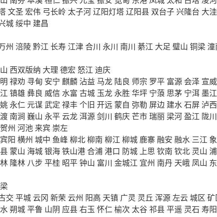
塔
文圣
宏伟
弓长岭
太子河
辽阳灯塔
辽阳县
双台子
兴隆台
大洼
兴城
绥中
建昌
万州
涪陵
黔江
长寿
江津
合川
永川
南川
綦江
大足
璧山
铜梁
潼
山
西双版纳
大理
德宏
怒江
迪庆
明
禄劝
寻甸
安宁
麒麟
沾益
马龙
陆良
师宗
罗平
富源
会泽
宣威
江
镇雄
彝良
威信
水富
古城
玉龙
永胜
华坪
宁蒗
思茅
宁洱
墨江
姚
永仁
元谋
武定
禄丰
个旧
开远
蒙自
弥勒
屏边
建水
石屏
泸西
渡
南涧
巍山
永平
云龙
洱源
剑川
鹤庆
芒市
瑞丽
梁河
盈江
陇川
贺州
河池
来宾
崇左
宾阳
横州
城中
鱼峰
柳北
柳南
柳江
柳城
鹿寨
融安
融水
三江
象
县
蒙山
海城
银海
铁山港
合浦
港口
防城
上思
钦南
钦北
灵山
浦
林
隆林
八步
平桂
昭平
钟山
富川
金城江
宜州
南丹
天峨
凤山
东
梁
古交
平城
云冈
新荣
云州
阳高
天镇
广灵
灵丘
浑源
左云
城区
矿
水
朔城
平鲁
山阴
应县
右玉
怀仁
榆次
太谷
祁县
平遥
灵石
寿阳