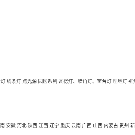
墙灯
线条灯
点光源
园区系列
瓦楞灯、墙角灯、窗台灯
埋地灯
壁
南
安徽
河北
陕西
江西
辽宁
重庆
云南
广西
山西
内蒙古
贵州
新