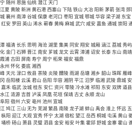
宁
随州
恩施
仙桃
潜江
天门
江夏
黄陂
新洲
黄石港
西塞山
下陆
铁山
大冶
阳新
茅箭
张湾
郧
城
襄州
南漳
谷城
保康
老河口
枣阳
宜城
鄂城
华容
梁子湖
东宝
红安
罗田
英山
浠水
蕲春
黄梅
麻城
武穴
咸安
嘉鱼
通城
崇阳
潭
福清
长乐
思明
海沧
湖里
集美
同安
翔安
城厢
涵江
荔城
秀屿
化
金门
石狮
晋江
南安
芗城
龙文
云霄
漳浦
诏安
长泰
东山
南靖
霞浦
古田
屏南
寿宁
周宁
柘荣
福安
福鼎
永州
怀化
娄底
湘西
峰
天元
渌口
攸县
茶陵
炎陵
醴陵
雨湖
岳塘
湘乡
韶山
珠晖
雁峰
冈
岳阳楼
云溪
君山
岳阳
华容
湘阴
平江
汨罗
临湘
武陵
鼎城
安
嘉禾
临武
汝城
桂东
安仁
资兴
零陵
冷水滩
祁阳
东安
双牌
道县
水江
涟源
吉首
泸溪
凤凰
花垣
保靖
古丈
永顺
龙山
阜阳
宿州
六安
亳州
池州
宣城
江
鸠江
三山
无为
芜湖
繁昌
南陵
龙子湖
蚌山
禹会
淮上
怀远
五
枞阳
迎江
大观
宜秀
怀宁
太湖
宿松
望江
岳西
桐城
屯溪
黄山
埇桥
砀山
萧县
灵璧
泗县
金安
裕安
叶集
霍邱
舒城
金寨
霍山