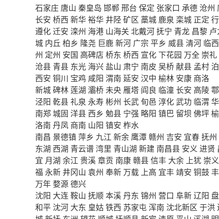
石家庄
唐山
秦皇岛
邯郸
邢台
保定
张家口
承德
沧州
长安
桥西
新华
裕华
井陉
矿区
藁城
鹿泉
栾城
正定
行
遵化
迁安
滦州
海港
山海关
北戴河
抚宁
青龙
昌黎
卢
城
内丘
柏乡
隆尧
巨鹿
新河
广宗
平乡
威县
清河
临西
州
定州
安国
高碑店
桥东
桥西
宣化
下花园
万全
崇礼
沧县
青县
东光
海兴
盐山
肃宁
南皮
吴桥
献县
孟村
泊
西安
铜川
宝鸡
咸阳
渭南
延安
汉中
榆林
安康
商洛
新城
碑林
莲湖
灞桥
未央
雁塔
阎良
临潼
长安
高陵
鄠
泾阳
乾县
礼泉
永寿
彬州
长武
旬邑
淳化
武功
临渭
华
南郑
城固
洋县
西乡
勉县
宁强
略阳
镇巴
留坝
佛坪
榆
洛南
丹凤
商南
山阳
镇安
柞水
南昌
景德镇
萍乡
九江
新余
鹰潭
赣州
吉安
宜春
抚州
东湖
西湖
青云谱
湾里
青山湖
新建
南昌县
安义
进贤
宜
月湖
余江
贵溪
章贡
南康
赣县
信丰
大余
上犹
崇义
福
永新
井冈山
袁州
奉新
万载
上高
宜丰
靖安
铜鼓
丰
万年
婺源
德兴
沈阳
大连
鞍山
抚顺
本溪
丹东
锦州
营口
阜新
辽阳
盘
和平
沈河
大东
皇姑
铁西
苏家屯
浑南
沈北新区
于洪
城
新抚
东洲
望花
顺城
抚顺县
新宾
清原
平山
溪湖
明