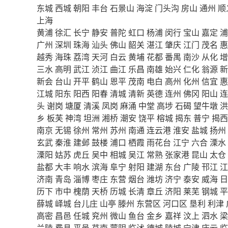
东城
西城
朝阳
丰台
石景山
海淀
门头沟
房山
通州
顺
上海
黄浦
徐汇
长宁
静安
普陀
虹口
杨浦
闵行
宝山
嘉定
浦
广州
深圳
珠海
汕头
佛山
韶关
湛江
肇庆
江门
茂名
惠
越秀
海珠
荔湾
天河
白云
黄埔
花都
番禺
南沙
从化
增
三水
高明
武江
浈江
曲江
乐昌
南雄
始兴
仁化
翁源
新
新会
台山
开平
鹤山
恩平
茂南
电白
高州
化州
信宜
惠
江城
阳东
阳西
阳春
清城
清新
英德
连州
佛冈
阳山
连
头
谢岗
塘厦
清溪
凤岗
麻涌
中堂
高埗
石碣
望牛墩
洪
乡
板芙
神湾
坦洲
湘桥
潮安
饶平
榕城
揭东
普宁
揭西
南京
无锡
徐州
常州
苏州
南通
连云港
淮安
盐城
扬州
玄武
秦淮
建邺
鼓楼
浦口
栖霞
雨花台
江宁
六合
溧水
溧阳
姑苏
虎丘
吴中
相城
吴江
常熟
张家港
昆山
太仓
盐都
大丰
响水
滨海
阜宁
射阳
建湖
东台
广陵
邗江
江
济南
青岛
淄博
枣庄
东营
烟台
潍坊
济宁
泰安
威海
日
历下
市中
槐荫
天桥
历城
长清
章丘
济阳
莱芜
钢城
平
薛城
峄城
台儿庄
山亭
滕州
东营区
河口区
垦利
利津
高密
昌邑
任城
兖州
微山
鱼台
金乡
嘉祥
汶上
泗水
梁
兰陵
费县
平邑
莒南
蒙阴
临沭
德城
陵城
宁津
庆云
临