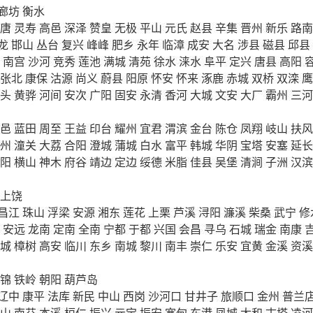
廊坊
衡水
唐
灵寿
高邑
深泽
赞皇
无极
平山
元氏
赵县
辛集
晋州
新乐
路南
龙
邯山
丛台
复兴
峰峰
肥乡
永年
临漳
成安
大名
涉县
磁县
邱县
南宫
沙河
竞秀
莲池
满城
清苑
徐水
涞水
阜平
定兴
唐县
高阳
张北
康保
沽源
尚义
蔚县
阳原
怀安
怀来
涿鹿
赤城
双桥
双滦
鹰
头
黄骅
河间
安次
广阳
固安
永清
香河
大城
文安
大厂
霸州
三河
邑
蓝田
周至
王益
印台
耀州
宜君
渭滨
金台
陈仓
凤翔
岐山
扶风
州
潼关
大荔
合阳
澄城
蒲城
白水
富平
韩城
华阴
宝塔
安塞
延长
阳
横山
神木
府谷
靖边
定边
绥德
米脂
佳县
吴堡
清涧
子洲
汉滨
上饶
昌江
珠山
浮梁
安源
湘东
莲花
上栗
芦溪
浔阳
濂溪
柴桑
武宁
修
安远
龙南
定南
全南
宁都
于都
兴国
会昌
寻乌
石城
瑞金
南康
城
樟树
高安
临川
东乡
南城
黎川
南丰
崇仁
乐安
宜黄
金溪
资溪
锦
铁岭
朝阳
葫芦岛
辽中
康平
法库
新民
中山
西岗
沙河口
甘井子
旅顺口
金州
普兰
山
南芬
本溪
桓仁
振兴
元宝
振安
宽甸
东港
凤城
太和
古塔
凌河