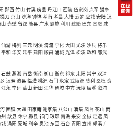
阳
郧西
竹山
竹溪
房县
丹江口
西陵
伍家岗
点军
猇亭
掇刀
京山
沙洋
钟祥
孝南
孝昌
大悟
云梦
应城
安陆
汉
通山
赤壁
曾都
随县
广水
恩施
利川
建始
巴东
宣恩
咸
仙游
梅列
三元
明溪
清流
宁化
大田
尤溪
沙县
将乐
平和
华安
延平
建阳
顺昌
浦城
光泽
松溪
政和
邵武
石鼓
蒸湘
南岳
衡南
衡山
衡东
祁东
耒阳
常宁
双清
乡
汉寿
澧县
临澧
桃源
石门
永定
武陵源
慈利
桑植
资
江永
宁远
蓝山
新田
江华
鹤城
中方
沅陵
辰溪
溆浦
河
固镇
大通
田家庵
谢家集
八公山
潘集
凤台
花山
雨
徽州
歙县
休宁
黟县
祁门
琅琊
南谯
来安
全椒
定远
凤
谯城
涡阳
蒙城
利辛
贵池
东至
石台
青阳
宣州
郎溪
广