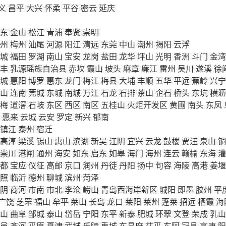
义
昌平
大兴
怀柔
平谷
密云
延庆
东
金山
松江
青浦
奉贤
崇明
州
梅州
汕尾
河源
阳江
清远
东莞
中山
潮州
揭阳
云浮
城
福田
罗湖
南山
宝安
龙岗
盐田
龙华
坪山
光明
香洲
斗门
金湾
丰
乳源瑶族自治县
赤坎
霞山
坡头
麻章
廉江
雷州
吴川
遂溪
徐
城
惠阳
博罗
惠东
龙门
梅江
梅县
大埔
丰顺
五华
平远
蕉岭
兴宁
山
连南
莞城
东城
南城
万江
石龙
石排
茶山
企石
桥头
东坑
横沥
梅
道滘
石岐
东区
西区
南区
五桂山
火炬开发区
黄圃
南头
东凤
惠来
云城
云安
罗定
新兴
郁南
镇江
泰州
宿迁
高淳
梁溪
锡山
惠山
滨湖
新吴
江阴
宜兴
云龙
鼓楼
贾汪
泉山
铜
崇川
港闸
通州
海安
如东
启东
如皋
海门
海州
连云
赣榆
东海
灌
都
宝应
仪征
高邮
京口
润州
丹徒
丹阳
扬中
句容
海陵
高港
姜堰
照
临沂
德州
聊城
滨州
菏泽
阴
商河
市南
市北
李沧
崂山
青岛西海岸新区
城阳
即墨
胶州
平
广饶
芝罘
福山
牟平
莱山
长岛
龙口
莱阳
莱州
蓬莱
招远
栖霞
海
山
曲阜
邹城
泰山
岱岳
宁阳
东平
新泰
肥城
环翠
文登
荣成
乳山
邑
齐河
平原
夏津
武城
乐陵
禹城
东昌府
茌平
东阿
冠县
高唐
阳