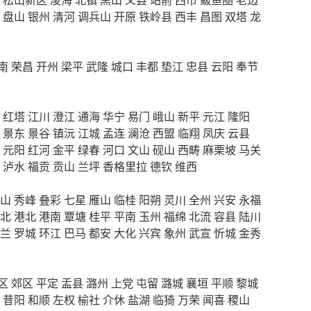
盘山
银州
清河
调兵山
开原
铁岭县
西丰
昌图
双塔
龙
南
荣昌
开州
梁平
武隆
城口
丰都
垫江
忠县
云阳
奉节
红塔
江川
澄江
通海
华宁
易门
峨山
新平
元江
隆阳
景东
景谷
镇沅
江城
孟连
澜沧
西盟
临翔
凤庆
云县
元阳
红河
金平
绿春
河口
文山
砚山
西畴
麻栗坡
马关
泸水
福贡
贡山
兰坪
香格里拉
德钦
维西
山
秀峰
叠彩
七星
雁山
临桂
阳朔
灵川
全州
兴安
永福
北
港北
港南
覃塘
桂平
平南
玉州
福绵
北流
容县
陆川
兰
罗城
环江
巴马
都安
大化
兴宾
象州
武宣
忻城
金秀
区
郊区
平定
盂县
潞州
上党
屯留
潞城
襄垣
平顺
黎城
昔阳
和顺
左权
榆社
介休
盐湖
临猗
万荣
闻喜
稷山