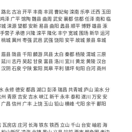
路北
古冶
开平
丰南
丰润
曹妃甸
滦南
乐亭
迁西
玉田
鸡泽
广平
馆陶
魏县
曲周
武安
襄都
信都
任泽
南和
临
容城
涞源
望都
安新
易县
曲阳
蠡县
顺平
博野
雄县
涿
手营子
承德
兴隆
滦平
隆化
丰宁
宽城
围场
新华
运河
桃城
冀州
枣强
武邑
武强
饶阳
安平
故城
景县
阜城
眉县
陇县
千阳
麟游
凤县
太白
秦都
杨陵
渭城
三原
延川
志丹
吴起
甘泉
富县
洛川
宜川
黄龙
黄陵
汉台
汉阴
石泉
宁陕
紫阳
岚皋
平利
镇坪
旬阳
白河
商州
水
永修
德安
都昌
湖口
彭泽
瑞昌
共青城
庐山
渝水
分
吉州
青原
吉安
吉水
峡江
新干
永丰
泰和
遂川
万安
安
广昌
信州
广丰
上饶
玉山
铅山
横峰
弋阳
余干
鄱阳
店
瓦房店
庄河
长海
铁东
铁西
立山
千山
台安
岫岩
海
松山新区
凌海
北镇
黑山
义县
站前
西市
鲅鱼圈
老边