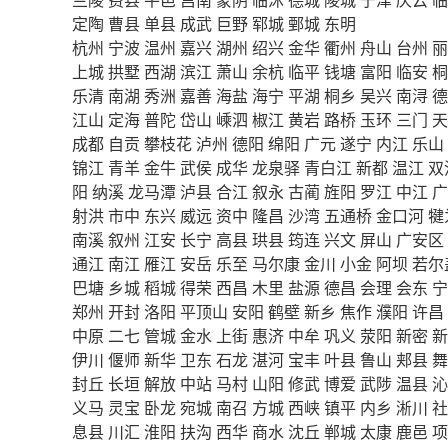
定陶
曹县
单县
成武
巨野
郓城
鄄城
东明
杭州
宁波
温州
嘉兴
湖州
绍兴
金华
衢州
舟山
台州
丽
上城
拱墅
西湖
滨江
萧山
余杭
临平
钱塘
富阳
临安
桐
乐清
南湖
秀洲
嘉善
海盐
海宁
平湖
桐乡
吴兴
南浔
德
江山
定海
普陀
岱山
嵊泗
椒江
黄岩
路桥
玉环
三门
天
成都
自贡
攀枝花
泸州
德阳
绵阳
广元
遂宁
内江
乐山
锦江
青羊
金牛
武侯
成华
龙泉驿
青白江
新都
温江
双
阳
纳溪
龙马潭
泸县
合江
叙永
古蔺
旌阳
罗江
中江
广
射洪
市中
东兴
威远
资中
隆昌
沙湾
五通桥
金口河
犍
南溪
叙州
江安
长宁
高县
珙县
筠连
兴文
屏山
广安区
通江
南江
雁江
安岳
乐至
马尔康
金川
小金
阿坝
若尔
巴塘
乡城
稻城
得荣
西昌
木里
盐源
德昌
会理
会东
宁
郑州
开封
洛阳
平顶山
安阳
鹤壁
新乡
焦作
濮阳
许昌
中原
二七
管城
金水
上街
惠济
中牟
巩义
荥阳
新密
新
伊川
偃师
新华
卫东
石龙
湛河
宝丰
叶县
鲁山
郏县
舞
封丘
长垣
解放
中站
马村
山阳
修武
博爱
武陟
温县
沁
义马
灵宝
卧龙
宛城
南召
方城
西峡
镇平
内乡
淅川
社
息县
川汇
淮阳
扶沟
西华
商水
沈丘
郸城
太康
鹿邑
项