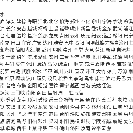
水
庐
淳安
建德
海曙
江北
北仑
镇海
鄞州
奉化
象山
宁海
余姚
慈溪
清
长兴
安吉
越城
柯桥
上虞
诸暨
嵊州
新昌
婺城
金东
武义
浦江
台
仙居
温岭
临海
莲都
龙泉
青田
云和
庆元
缙云
遂昌
松阳
景宁
南充
眉山
宜宾
广安
达州
雅安
巴中
资阳
阿坝藏族羌族自治州
流
郫都
简阳
都江堰
彭州
邛崃
崇州
金堂
大邑
蒲江
新津
自流井
汉
什邡
绵竹
涪城
游仙
安州
三台
盐亭
梓潼
北川
平武
江油
利州
为
井研
夹江
沐川
峨边
马边
峨眉山
顺庆
高坪
嘉陵
西充
南部
蓬
前锋
岳池
武胜
邻水
华蓥
通川
达川
宣汉
开江
大竹
渠县
万源
雨
盖
红原
壤塘
汶川
理县
茂县
松潘
九寨沟
黑水
康定
泸定
丹巴
九
南
普格
布拖
金阳
昭觉
喜德
冕宁
越西
甘洛
美姑
雷波
漯河
三门峡
南阳
商丘
信阳
周口
驻马店
郑
登封
龙亭
顺河
鼓楼
禹王台
祥符
杞县
通许
尉氏
兰考
老城
西
钢
文峰
北关
殷都
龙安
安阳
汤阴
滑县
内黄
林州
淇滨
山城
鹤山
阳
孟州
华龙
清丰
南乐
范县
台前
濮阳
魏都
建安
鄢陵
襄城
禹州
旗
唐河
新野
桐柏
邓州
梁园
睢阳
民权
睢县
宁陵
柘城
虞城
夏邑
城
驿城
西平
上蔡
平舆
正阳
确山
泌阳
汝南
遂平
新蔡