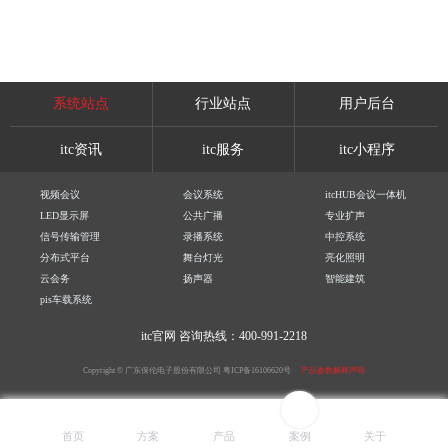
系统站点
行业站点
用户后台
itc资讯
itc服务
itc小程序
视频会议
会议系统
itcHUB会议一体机
LED显示屏
公共广播
专业扩声
信号传输管理
录播系统
中控系统
分布式平台
舞台灯光
亮化照明
云会务
扬声器
智能建筑
pis车载系统
itc官网
咨询热线：400-991-2218
Copyright © 广东保伦电子股份有限公司
粤ICP备16106620号
产品参数解释声明
首页
方案
产品
案例
关于