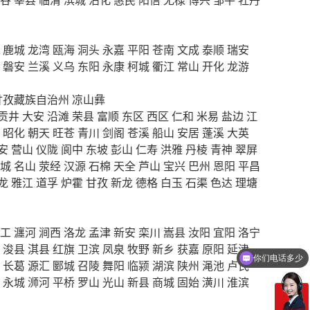
鹿城
龙湾
瓯海
洞头
永嘉
平阳
苍南
文成
泰顺
瑞安
磐安
兰溪
义乌
东阳
永康
柯城
衢江
常山
开化
龙游
甘孜藏族自治州
凉山彝
贡井
大安
沿滩
荣县
富顺
东区
西区
仁和
米易
盐边
江
昭化
朝天
旺苍
青川
剑阁
苍溪
船山
安居
蓬溪
大英
安
营山
仪陇
阆中
东坡
彭山
仁寿
洪雅
丹棱
青神
翠屏
城
名山
荥经
汉源
石棉
天全
芦山
宝兴
巴州
恩阳
平昌
龙
雅江
道孚
炉霍
甘孜
新龙
德格
白玉
石渠
色达
理塘
工
瀍河
涧西
洛龙
孟津
新安
栾川
嵩县
汝阳
宜阳
洛宁
浚县
淇县
红旗
卫滨
凤泉
牧野
新乡
获嘉
原阳
延津
你们电话多少
长葛
源汇
郾城
召陵
舞阳
临颍
湖滨
陕州
渑池
卢氏
永城
浉河
平桥
罗山
光山
新县
商城
固始
潢川
淮滨