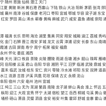
宁
随州
恩施
仙桃
潜江
天门
江夏
黄陂
新洲
黄石港
西塞山
下陆
铁山
大冶
阳新
茅箭
张湾
郧
城
襄州
南漳
谷城
保康
老河口
枣阳
宜城
鄂城
华容
梁子湖
东宝
红安
罗田
英山
浠水
蕲春
黄梅
麻城
武穴
咸安
嘉鱼
通城
崇阳
潭
福清
长乐
思明
海沧
湖里
集美
同安
翔安
城厢
涵江
荔城
秀屿
化
金门
石狮
晋江
南安
芗城
龙文
云霄
漳浦
诏安
长泰
东山
南靖
霞浦
古田
屏南
寿宁
周宁
柘荣
福安
福鼎
永州
怀化
娄底
湘西
峰
天元
渌口
攸县
茶陵
炎陵
醴陵
雨湖
岳塘
湘乡
韶山
珠晖
雁峰
冈
岳阳楼
云溪
君山
岳阳
华容
湘阴
平江
汨罗
临湘
武陵
鼎城
安
嘉禾
临武
汝城
桂东
安仁
资兴
零陵
冷水滩
祁阳
东安
双牌
道县
水江
涟源
吉首
泸溪
凤凰
花垣
保靖
古丈
永顺
龙山
阜阳
宿州
六安
亳州
池州
宣城
江
鸠江
三山
无为
芜湖
繁昌
南陵
龙子湖
蚌山
禹会
淮上
怀远
五
枞阳
迎江
大观
宜秀
怀宁
太湖
宿松
望江
岳西
桐城
屯溪
黄山
埇桥
砀山
萧县
灵璧
泗县
金安
裕安
叶集
霍邱
舒城
金寨
霍山