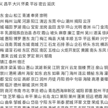
义
昌平
大兴
怀柔
平谷
密云
延庆
东
金山
松江
青浦
奉贤
崇明
州
梅州
汕尾
河源
阳江
清远
东莞
中山
潮州
揭阳
云浮
城
福田
罗湖
南山
宝安
龙岗
盐田
龙华
坪山
光明
香洲
斗门
金湾
丰
乳源瑶族自治县
赤坎
霞山
坡头
麻章
廉江
雷州
吴川
遂溪
徐
城
惠阳
博罗
惠东
龙门
梅江
梅县
大埔
丰顺
五华
平远
蕉岭
兴宁
山
连南
莞城
东城
南城
万江
石龙
石排
茶山
企石
桥头
东坑
横沥
梅
道滘
石岐
东区
西区
南区
五桂山
火炬开发区
黄圃
南头
东凤
惠来
云城
云安
罗定
新兴
郁南
镇江
泰州
宿迁
高淳
梁溪
锡山
惠山
滨湖
新吴
江阴
宜兴
云龙
鼓楼
贾汪
泉山
铜
崇川
港闸
通州
海安
如东
启东
如皋
海门
海州
连云
赣榆
东海
灌
都
宝应
仪征
高邮
京口
润州
丹徒
丹阳
扬中
句容
海陵
高港
姜堰
照
临沂
德州
聊城
滨州
菏泽
阴
商河
市南
市北
李沧
崂山
青岛西海岸新区
城阳
即墨
胶州
平
广饶
芝罘
福山
牟平
莱山
长岛
龙口
莱阳
莱州
蓬莱
招远
栖霞
海
山
曲阜
邹城
泰山
岱岳
宁阳
东平
新泰
肥城
环翠
文登
荣成
乳山
邑
齐河
平原
夏津
武城
乐陵
禹城
东昌府
茌平
东阿
冠县
高唐
阳