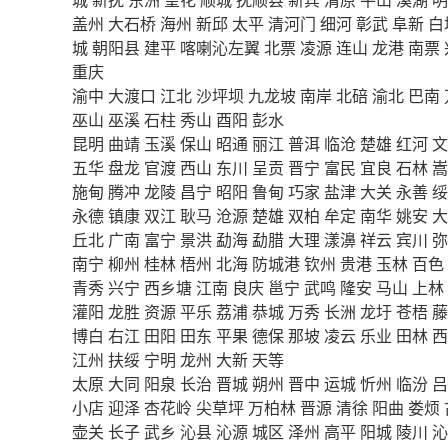
盖州
大石桥
海州
新邱
太平
清河门
细河
彰武
阜新
白
城
朝阳县
建平
喀喇沁左翼
北票
凌源
连山
龙港
南票
重庆
渝中
大渡口
江北
沙坪坝
九龙坡
南岸
北碚
渝北
巴南
巫山
巫溪
石柱
秀山
酉阳
彭水
昆明
曲靖
玉溪
保山
昭通
丽江
普洱
临沧
楚雄
红河
文
五华
盘龙
官渡
西山
东川
呈贡
晋宁
富民
宜良
石林
嵩
施甸
腾冲
龙陵
昌宁
昭阳
鲁甸
巧家
盐津
大关
永善
绥
永德
镇康
双江
耿马
沧源
楚雄
双柏
牟定
南华
姚安
大
丘北
广南
富宁
景洪
勐海
勐腊
大理
漾濞
祥云
宾川
弥
南宁
柳州
桂林
梧州
北海
防城港
钦州
贵港
玉林
百色
青秀
兴宁
西乡塘
江南
良庆
邕宁
武鸣
隆安
马山
上林
灌阳
龙胜
资源
平乐
荔浦
恭城
万秀
长洲
龙圩
苍梧
藤
博白
右江
田阳
田东
平果
德保
那坡
凌云
乐业
田林
西
江州
扶绥
宁明
龙州
大新
天等
太原
大同
阳泉
长治
晋城
朔州
晋中
运城
忻州
临汾
吕
小店
迎泽
杏花岭
尖草坪
万柏林
晋源
清徐
阳曲
娄烦
壶关
长子
武乡
沁县
沁源
城区
泽州
高平
阳城
陵川
沁