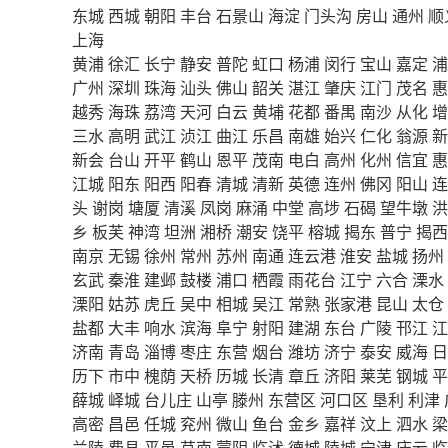
东城
西城
朝阳
丰台
石景山
海淀
门头沟
房山
通州
顺
上海
黄浦
徐汇
长宁
静安
普陀
虹口
杨浦
闵行
宝山
嘉定
浦
广州
深圳
珠海
汕头
佛山
韶关
湛江
肇庆
江门
茂名
惠
越秀
海珠
荔湾
天河
白云
黄埔
花都
番禺
南沙
从化
增
三水
高明
武江
浈江
曲江
乐昌
南雄
始兴
仁化
翁源
新
新会
台山
开平
鹤山
恩平
茂南
电白
高州
化州
信宜
惠
江城
阳东
阳西
阳春
清城
清新
英德
连州
佛冈
阳山
连
头
谢岗
塘厦
清溪
凤岗
麻涌
中堂
高埗
石碣
望牛墩
洪
乡
板芙
神湾
坦洲
湘桥
潮安
饶平
榕城
揭东
普宁
揭西
南京
无锡
徐州
常州
苏州
南通
连云港
淮安
盐城
扬州
玄武
秦淮
建邺
鼓楼
浦口
栖霞
雨花台
江宁
六合
溧水
溧阳
姑苏
虎丘
吴中
相城
吴江
常熟
张家港
昆山
太仓
盐都
大丰
响水
滨海
阜宁
射阳
建湖
东台
广陵
邗江
江
济南
青岛
淄博
枣庄
东营
烟台
潍坊
济宁
泰安
威海
日
历下
市中
槐荫
天桥
历城
长清
章丘
济阳
莱芜
钢城
平
薛城
峄城
台儿庄
山亭
滕州
东营区
河口区
垦利
利津
高密
昌邑
任城
兖州
微山
鱼台
金乡
嘉祥
汶上
泗水
梁
兰陵
费县
平邑
莒南
蒙阴
临沭
德城
陵城
宁津
庆云
临