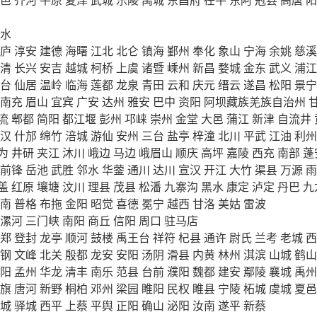
水
庐
淳安
建德
海曙
江北
北仑
镇海
鄞州
奉化
象山
宁海
余姚
慈溪
清
长兴
安吉
越城
柯桥
上虞
诸暨
嵊州
新昌
婺城
金东
武义
浦江
台
仙居
温岭
临海
莲都
龙泉
青田
云和
庆元
缙云
遂昌
松阳
景宁
南充
眉山
宜宾
广安
达州
雅安
巴中
资阳
阿坝藏族羌族自治州
流
郫都
简阳
都江堰
彭州
邛崃
崇州
金堂
大邑
蒲江
新津
自流井
汉
什邡
绵竹
涪城
游仙
安州
三台
盐亭
梓潼
北川
平武
江油
利州
为
井研
夹江
沐川
峨边
马边
峨眉山
顺庆
高坪
嘉陵
西充
南部
蓬
前锋
岳池
武胜
邻水
华蓥
通川
达川
宣汉
开江
大竹
渠县
万源
雨
盖
红原
壤塘
汶川
理县
茂县
松潘
九寨沟
黑水
康定
泸定
丹巴
九
南
普格
布拖
金阳
昭觉
喜德
冕宁
越西
甘洛
美姑
雷波
漯河
三门峡
南阳
商丘
信阳
周口
驻马店
郑
登封
龙亭
顺河
鼓楼
禹王台
祥符
杞县
通许
尉氏
兰考
老城
西
钢
文峰
北关
殷都
龙安
安阳
汤阴
滑县
内黄
林州
淇滨
山城
鹤山
阳
孟州
华龙
清丰
南乐
范县
台前
濮阳
魏都
建安
鄢陵
襄城
禹州
旗
唐河
新野
桐柏
邓州
梁园
睢阳
民权
睢县
宁陵
柘城
虞城
夏邑
城
驿城
西平
上蔡
平舆
正阳
确山
泌阳
汝南
遂平
新蔡