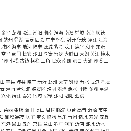
金平
龙湖
濠江
潮阳
潮南
澄海
南澳
禅城
南海
顺德
闻
端州
鼎湖
高要
四会
广宁
怀集
封开
德庆
蓬江
江海
城区
海丰
陆河
陆丰
源城
紫金
龙川
连平
和平
东源
常平
虎门
长安
沙田
厚街
寮步
大岭山
大朗
黄江
樟木
阜沙
小榄
古镇
横栏
三角
民众
南朗
港口
大涌
沙溪
三
山
丰县
沛县
睢宁
新沂
邳州
天宁
钟楼
新北
武进
金坛
云
灌南
清江浦
淮安区
淮阴
洪泽
涟水
盱眙
金湖
亭湖
兴化
靖江
泰兴
宿城
宿豫
沭阳
泗阳
泗洪
度
莱西
张店
淄川
博山
周村
临淄
桓台
高青
沂源
市中
阳
潍城
寒亭
坊子
奎文
临朐
昌乐
青州
诸城
寿光
安丘
东港
岚山
五莲
莒县
兰山
罗庄
河东
沂南
郯城
沂水
谷
莘县
临清
滨城
沾化
惠民
阳信
无棣
博兴
邹平
牡丹