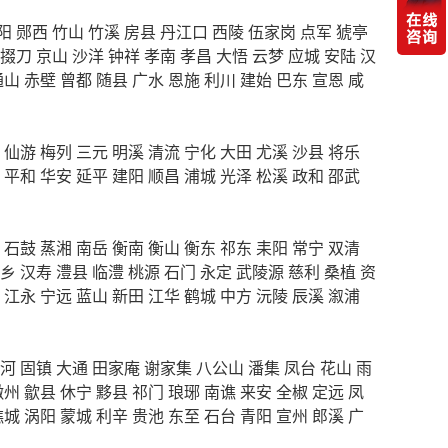
阳
郧西
竹山
竹溪
房县
丹江口
西陵
伍家岗
点军
猇亭
掇刀
京山
沙洋
钟祥
孝南
孝昌
大悟
云梦
应城
安陆
汉
通山
赤壁
曾都
随县
广水
恩施
利川
建始
巴东
宣恩
咸
仙游
梅列
三元
明溪
清流
宁化
大田
尤溪
沙县
将乐
平和
华安
延平
建阳
顺昌
浦城
光泽
松溪
政和
邵武
石鼓
蒸湘
南岳
衡南
衡山
衡东
祁东
耒阳
常宁
双清
乡
汉寿
澧县
临澧
桃源
石门
永定
武陵源
慈利
桑植
资
江永
宁远
蓝山
新田
江华
鹤城
中方
沅陵
辰溪
溆浦
河
固镇
大通
田家庵
谢家集
八公山
潘集
凤台
花山
雨
徽州
歙县
休宁
黟县
祁门
琅琊
南谯
来安
全椒
定远
凤
谯城
涡阳
蒙城
利辛
贵池
东至
石台
青阳
宣州
郎溪
广