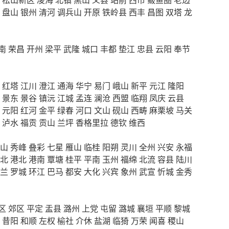
盘山
银州
清河
调兵山
开原
铁岭县
西丰
昌图
双塔
龙
南
荣昌
开州
梁平
武隆
城口
丰都
垫江
忠县
云阳
奉节
红塔
江川
澄江
通海
华宁
易门
峨山
新平
元江
隆阳
景东
景谷
镇沅
江城
孟连
澜沧
西盟
临翔
凤庆
云县
元阳
红河
金平
绿春
河口
文山
砚山
西畴
麻栗坡
马关
泸水
福贡
贡山
兰坪
香格里拉
德钦
维西
山
秀峰
叠彩
七星
雁山
临桂
阳朔
灵川
全州
兴安
永福
北
港北
港南
覃塘
桂平
平南
玉州
福绵
北流
容县
陆川
兰
罗城
环江
巴马
都安
大化
兴宾
象州
武宣
忻城
金秀
区
郊区
平定
盂县
潞州
上党
屯留
潞城
襄垣
平顺
黎城
昔阳
和顺
左权
榆社
介休
盐湖
临猗
万荣
闻喜
稷山