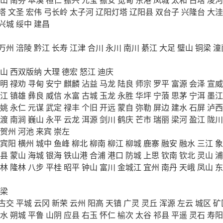
塔
文圣
宏伟
弓长岭
太子河
辽阳灯塔
辽阳县
双台子
兴隆台
大洼
兴城
绥中
建昌
万州
涪陵
黔江
长寿
江津
合川
永川
南川
綦江
大足
璧山
铜梁
潼
山
西双版纳
大理
德宏
怒江
迪庆
明
禄劝
寻甸
安宁
麒麟
沾益
马龙
陆良
师宗
罗平
富源
会泽
宣威
江
镇雄
彝良
威信
水富
古城
玉龙
永胜
华坪
宁蒗
思茅
宁洱
墨江
姚
永仁
元谋
武定
禄丰
个旧
开远
蒙自
弥勒
屏边
建水
石屏
泸西
渡
南涧
巍山
永平
云龙
洱源
剑川
鹤庆
芒市
瑞丽
梁河
盈江
陇川
贺州
河池
来宾
崇左
宾阳
横州
城中
鱼峰
柳北
柳南
柳江
柳城
鹿寨
融安
融水
三江
象
县
蒙山
海城
银海
铁山港
合浦
港口
防城
上思
钦南
钦北
灵山
浦
林
隆林
八步
平桂
昭平
钟山
富川
金城江
宜州
南丹
天峨
凤山
东
梁
古交
平城
云冈
新荣
云州
阳高
天镇
广灵
灵丘
浑源
左云
城区
矿
水
朔城
平鲁
山阴
应县
右玉
怀仁
榆次
太谷
祁县
平遥
灵石
寿阳