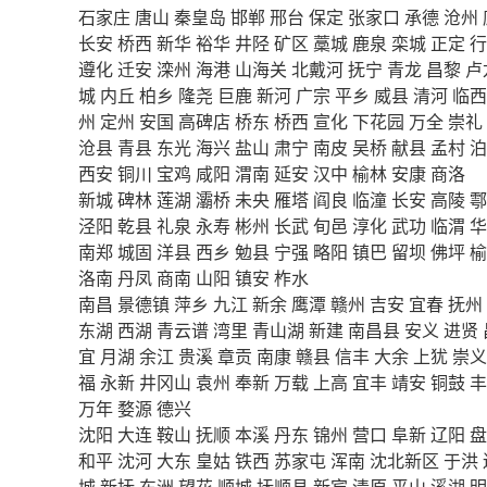
石家庄
唐山
秦皇岛
邯郸
邢台
保定
张家口
承德
沧州
长安
桥西
新华
裕华
井陉
矿区
藁城
鹿泉
栾城
正定
行
遵化
迁安
滦州
海港
山海关
北戴河
抚宁
青龙
昌黎
卢
城
内丘
柏乡
隆尧
巨鹿
新河
广宗
平乡
威县
清河
临西
州
定州
安国
高碑店
桥东
桥西
宣化
下花园
万全
崇礼
沧县
青县
东光
海兴
盐山
肃宁
南皮
吴桥
献县
孟村
泊
西安
铜川
宝鸡
咸阳
渭南
延安
汉中
榆林
安康
商洛
新城
碑林
莲湖
灞桥
未央
雁塔
阎良
临潼
长安
高陵
鄠
泾阳
乾县
礼泉
永寿
彬州
长武
旬邑
淳化
武功
临渭
华
南郑
城固
洋县
西乡
勉县
宁强
略阳
镇巴
留坝
佛坪
榆
洛南
丹凤
商南
山阳
镇安
柞水
南昌
景德镇
萍乡
九江
新余
鹰潭
赣州
吉安
宜春
抚州
东湖
西湖
青云谱
湾里
青山湖
新建
南昌县
安义
进贤
宜
月湖
余江
贵溪
章贡
南康
赣县
信丰
大余
上犹
崇义
福
永新
井冈山
袁州
奉新
万载
上高
宜丰
靖安
铜鼓
丰
万年
婺源
德兴
沈阳
大连
鞍山
抚顺
本溪
丹东
锦州
营口
阜新
辽阳
盘
和平
沈河
大东
皇姑
铁西
苏家屯
浑南
沈北新区
于洪
城
新抚
东洲
望花
顺城
抚顺县
新宾
清原
平山
溪湖
明