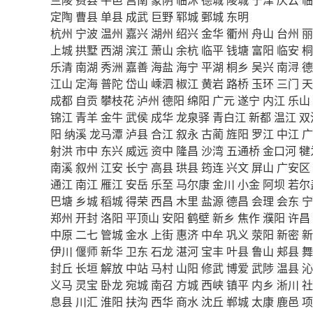
定陶
曹县
单县
成武
巨野
郓城
鄄城
东明
杭州
宁波
温州
嘉兴
湖州
绍兴
金华
衢州
舟山
台州
丽
上城
拱墅
西湖
滨江
萧山
余杭
临平
钱塘
富阳
临安
桐
乐清
南湖
秀洲
嘉善
海盐
海宁
平湖
桐乡
吴兴
南浔
德
江山
定海
普陀
岱山
嵊泗
椒江
黄岩
路桥
玉环
三门
天
成都
自贡
攀枝花
泸州
德阳
绵阳
广元
遂宁
内江
乐山
锦江
青羊
金牛
武侯
成华
龙泉驿
青白江
新都
温江
双
阳
纳溪
龙马潭
泸县
合江
叙永
古蔺
旌阳
罗江
中江
广
射洪
市中
东兴
威远
资中
隆昌
沙湾
五通桥
金口河
犍
南溪
叙州
江安
长宁
高县
珙县
筠连
兴文
屏山
广安区
通江
南江
雁江
安岳
乐至
马尔康
金川
小金
阿坝
若尔
巴塘
乡城
稻城
得荣
西昌
木里
盐源
德昌
会理
会东
宁
郑州
开封
洛阳
平顶山
安阳
鹤壁
新乡
焦作
濮阳
许昌
中原
二七
管城
金水
上街
惠济
中牟
巩义
荥阳
新密
新
伊川
偃师
新华
卫东
石龙
湛河
宝丰
叶县
鲁山
郏县
舞
封丘
长垣
解放
中站
马村
山阳
修武
博爱
武陟
温县
沁
义马
灵宝
卧龙
宛城
南召
方城
西峡
镇平
内乡
淅川
社
息县
川汇
淮阳
扶沟
西华
商水
沈丘
郸城
太康
鹿邑
项