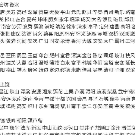
廊坊
衡水
唐
灵寿
高邑
深泽
赞皇
无极
平山
元氏
赵县
辛集
晋州
新乐
路南
龙
邯山
丛台
复兴
峰峰
肥乡
永年
临漳
成安
大名
涉县
磁县
邱县
南宫
沙河
竞秀
莲池
满城
清苑
徐水
涞水
阜平
定兴
唐县
高阳
张北
康保
沽源
尚义
蔚县
阳原
怀安
怀来
涿鹿
赤城
双桥
双滦
鹰
头
黄骅
河间
安次
广阳
固安
永清
香河
大城
文安
大厂
霸州
三河
邑
蓝田
周至
王益
印台
耀州
宜君
渭滨
金台
陈仓
凤翔
岐山
扶风
州
潼关
大荔
合阳
澄城
蒲城
白水
富平
韩城
华阴
宝塔
安塞
延长
阳
横山
神木
府谷
靖边
定边
绥德
米脂
佳县
吴堡
清涧
子洲
汉滨
上饶
昌江
珠山
浮梁
安源
湘东
莲花
上栗
芦溪
浔阳
濂溪
柴桑
武宁
修
安远
龙南
定南
全南
宁都
于都
兴国
会昌
寻乌
石城
瑞金
南康
城
樟树
高安
临川
东乡
南城
黎川
南丰
崇仁
乐安
宜黄
金溪
资溪
锦
铁岭
朝阳
葫芦岛
辽中
康平
法库
新民
中山
西岗
沙河口
甘井子
旅顺口
金州
普兰
山
南芬
本溪
桓仁
振兴
元宝
振安
宽甸
东港
凤城
太和
古塔
凌河