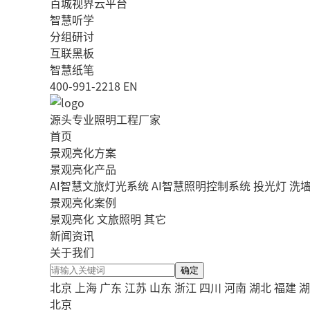
百城视界云平台
智慧听学
分组研讨
互联黑板
智慧纸笔
400-991-2218
EN
源头专业照明工程厂家
首页
景观亮化方案
景观亮化产品
AI智慧文旅灯光系统
AI智慧照明控制系统
投光灯
洗
景观亮化案例
景观亮化
文旅照明
其它
新闻资讯
关于我们
确定
北京
上海
广东
江苏
山东
浙江
四川
河南
湖北
福建
湖
北京