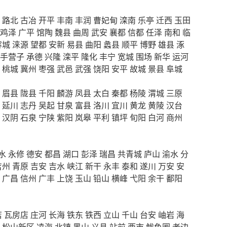
路北
古冶
开平
丰南
丰润
曹妃甸
滦南
乐亭
迁西
玉田
鸡泽
广平
馆陶
魏县
曲周
武安
襄都
信都
任泽
南和
临
容城
涞源
望都
安新
易县
曲阳
蠡县
顺平
博野
雄县
涿
手营子
承德
兴隆
滦平
隆化
丰宁
宽城
围场
新华
运河
桃城
冀州
枣强
武邑
武强
饶阳
安平
故城
景县
阜城
眉县
陇县
千阳
麟游
凤县
太白
秦都
杨陵
渭城
三原
延川
志丹
吴起
甘泉
富县
洛川
宜川
黄龙
黄陵
汉台
汉阴
石泉
宁陕
紫阳
岚皋
平利
镇坪
旬阳
白河
商州
水
永修
德安
都昌
湖口
彭泽
瑞昌
共青城
庐山
渝水
分
吉州
青原
吉安
吉水
峡江
新干
永丰
泰和
遂川
万安
安
广昌
信州
广丰
上饶
玉山
铅山
横峰
弋阳
余干
鄱阳
店
瓦房店
庄河
长海
铁东
铁西
立山
千山
台安
岫岩
海
松山新区
凌海
北镇
黑山
义县
站前
西市
鲅鱼圈
老边