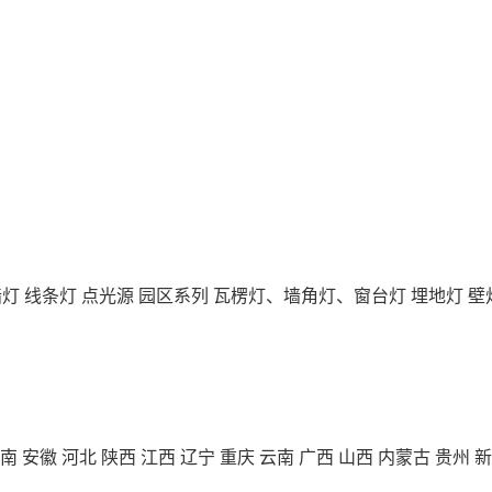
墙灯
线条灯
点光源
园区系列
瓦楞灯、墙角灯、窗台灯
埋地灯
壁
南
安徽
河北
陕西
江西
辽宁
重庆
云南
广西
山西
内蒙古
贵州
新