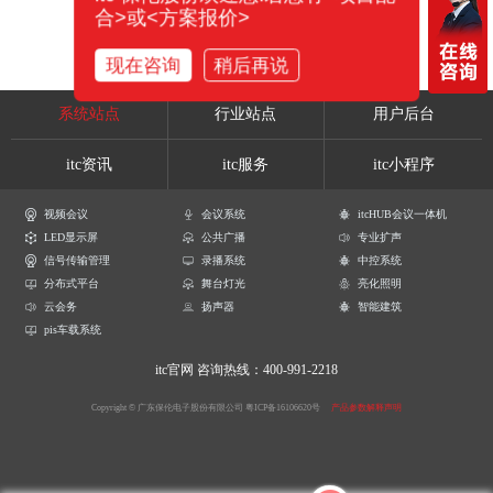
合>或<方案报价>
现在咨询
稍后再说
系统站点
行业站点
用户后台
itc资讯
itc服务
itc小程序
视频会议
会议系统
itcHUB会议一体机
LED显示屏
公共广播
专业扩声
信号传输管理
录播系统
中控系统
分布式平台
舞台灯光
亮化照明
云会务
扬声器
智能建筑
pis车载系统
itc官网
咨询热线：400-991-2218
Copyright © 广东保伦电子股份有限公司
粤ICP备16106620号
产品参数解释声明