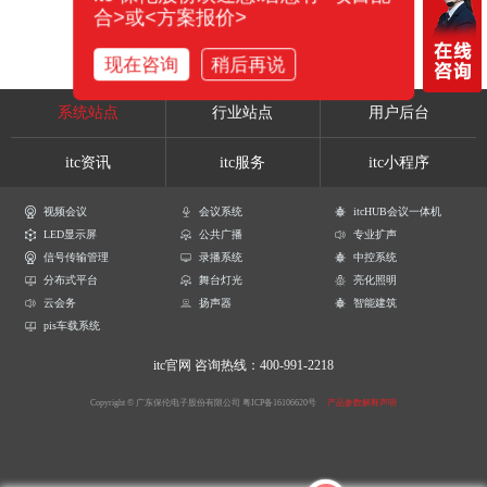
合>或<方案报价>
现在咨询
稍后再说
系统站点
行业站点
用户后台
itc资讯
itc服务
itc小程序
视频会议
会议系统
itcHUB会议一体机
LED显示屏
公共广播
专业扩声
信号传输管理
录播系统
中控系统
分布式平台
舞台灯光
亮化照明
云会务
扬声器
智能建筑
pis车载系统
itc官网
咨询热线：400-991-2218
Copyright © 广东保伦电子股份有限公司
粤ICP备16106620号
产品参数解释声明