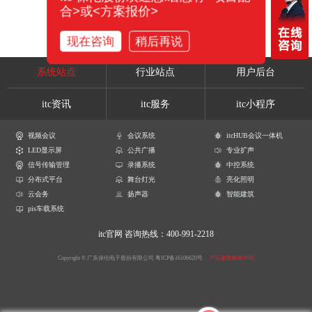
合>或<方案报价>
现在咨询
稍后再说
系统站点
行业站点
用户后台
itc资讯
itc服务
itc小程序
视频会议
会议系统
itcHUB会议一体机
LED显示屏
公共广播
专业扩声
信号传输管理
录播系统
中控系统
分布式平台
舞台灯光
亮化照明
云会务
扬声器
智能建筑
pis车载系统
itc官网
咨询热线：400-991-2218
Copyright © 广东保伦电子股份有限公司
粤ICP备16106620号
产品参数解释声明