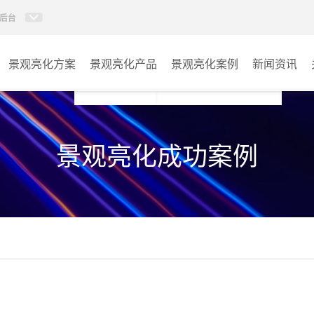
后台
景观亮化方案
景观亮化产品
景观亮化案例
新闻资讯
AI智慧文旅灯光系统
景观亮化
景观亮化成功案例
AI智慧照明控制系统
文旅照明
投光灯
其它
洗墙灯
线条灯
点光源