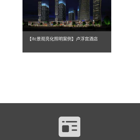
【itc景观亮化照明案例】卢浮宫酒店