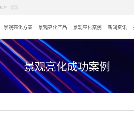
后台
景观亮化方案
景观亮化产品
景观亮化案例
新闻资讯
AI智慧文旅灯光系统
景观亮化
AI智慧照明控制系统
文旅照明
景观亮化成功案例
投光灯
其它
洗墙灯
线条灯
点光源
园区系列