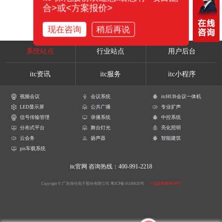
合>或<方案报价>
现在咨询
稍后再说
系统站点
行业站点
用户后台
itc资讯
itc服务
itc小程序
视频会议
会议系统
itcHUB会议一体机
LED显示屏
公共广播
专业扩声
信号传输管理
录播系统
中控系统
分布式平台
舞台灯光
亮化照明
云会务
扬声器
智能建筑
pis车载系统
itc官网
咨询热线：400-991-2218
Copyright © 广东保伦电子股份有限公司
粤ICP备16106620号
产品参数解释声明