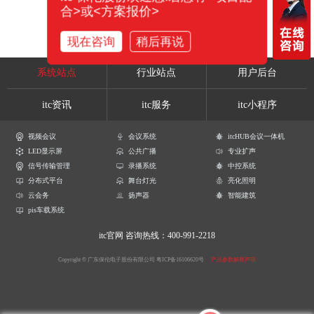
合>或<方案报价>
现在咨询
稍后再说
系统站点
行业站点
用户后台
itc资讯
itc服务
itc小程序
视频会议
会议系统
itcHUB会议一体机
LED显示屏
公共广播
专业扩声
信号传输管理
录播系统
中控系统
分布式平台
舞台灯光
亮化照明
云会务
扬声器
智能建筑
pis车载系统
itc官网
咨询热线：400-991-2218
Copyright © 广东保伦电子股份有限公司
粤ICP备16106620号
产品参数解释声明