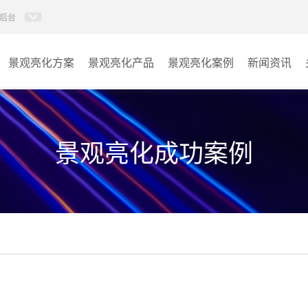
后台
景观亮化方案
景观亮化产品
景观亮化案例
新闻资讯
AI智慧文旅灯光系统
景观亮化
AI智慧照明控制系统
文旅照明
景观亮化成功案例
投光灯
其它
洗墙灯
线条灯
点光源
园区系列