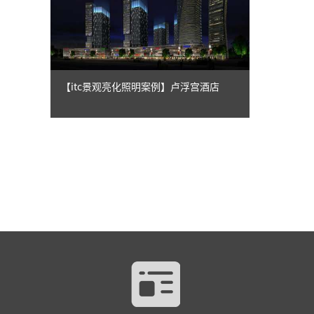
【itc景观亮化照明案例】卢浮宫酒店