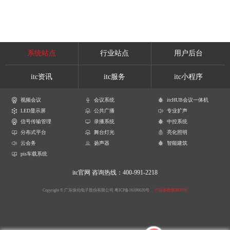
系统站点
行业站点
用户后台
itc资讯
itc服务
itc小程序
视频会议
会议系统
itcHUB会议一体机
LED显示屏
公共广播
专业扩声
信号传输管理
录播系统
中控系统
分布式平台
舞台灯光
亮化照明
云会务
扬声器
智能建筑
pis车载系统
itc官网
咨询热线：400-991-2218
Copyright © 广东保伦电子股份有限公司
粤ICP备16106620号
产品参数解释声明