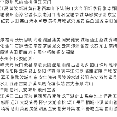
宁
随州
恩施
仙桃
潜江
天门
江夏
黄陂
新洲
黄石港
西塞山
下陆
铁山
大冶
阳新
茅箭
张湾
郧
城
襄州
南漳
谷城
保康
老河口
枣阳
宜城
鄂城
华容
梁子湖
东宝
红安
罗田
英山
浠水
蕲春
黄梅
麻城
武穴
咸安
嘉鱼
通城
崇阳
潭
福清
长乐
思明
海沧
湖里
集美
同安
翔安
城厢
涵江
荔城
秀屿
化
金门
石狮
晋江
南安
芗城
龙文
云霄
漳浦
诏安
长泰
东山
南靖
霞浦
古田
屏南
寿宁
周宁
柘荣
福安
福鼎
永州
怀化
娄底
湘西
峰
天元
渌口
攸县
茶陵
炎陵
醴陵
雨湖
岳塘
湘乡
韶山
珠晖
雁峰
冈
岳阳楼
云溪
君山
岳阳
华容
湘阴
平江
汨罗
临湘
武陵
鼎城
安
嘉禾
临武
汝城
桂东
安仁
资兴
零陵
冷水滩
祁阳
东安
双牌
道县
水江
涟源
吉首
泸溪
凤凰
花垣
保靖
古丈
永顺
龙山
阜阳
宿州
六安
亳州
池州
宣城
江
鸠江
三山
无为
芜湖
繁昌
南陵
龙子湖
蚌山
禹会
淮上
怀远
五
枞阳
迎江
大观
宜秀
怀宁
太湖
宿松
望江
岳西
桐城
屯溪
黄山
埇桥
砀山
萧县
灵璧
泗县
金安
裕安
叶集
霍邱
舒城
金寨
霍山