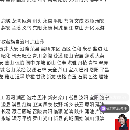
鹿城
龙湾
瓯海
洞头
永嘉
平阳
苍南
文成
泰顺
瑞安
磐安
兰溪
义乌
东阳
永康
柯城
衢江
常山
开化
龙游
甘孜藏族自治州
凉山彝
贡井
大安
沿滩
荣县
富顺
东区
西区
仁和
米易
盐边
江
昭化
朝天
旺苍
青川
剑阁
苍溪
船山
安居
蓬溪
大英
安
营山
仪陇
阆中
东坡
彭山
仁寿
洪雅
丹棱
青神
翠屏
城
名山
荥经
汉源
石棉
天全
芦山
宝兴
巴州
恩阳
平昌
龙
雅江
道孚
炉霍
甘孜
新龙
德格
白玉
石渠
色达
理塘
工
瀍河
涧西
洛龙
孟津
新安
栾川
嵩县
汝阳
宜阳
洛宁
浚县
淇县
红旗
卫滨
凤泉
牧野
新乡
获嘉
原阳
延津
你们电话多少
长葛
源汇
郾城
召陵
舞阳
临颍
湖滨
陕州
渑池
卢氏
永城
浉河
平桥
罗山
光山
新县
商城
固始
潢川
淮滨