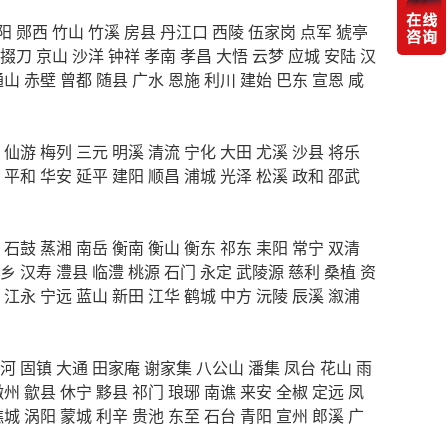
阳
郧西
竹山
竹溪
房县
丹江口
西陵
伍家岗
点军
猇亭
掇刀
京山
沙洋
钟祥
孝南
孝昌
大悟
云梦
应城
安陆
汉
通山
赤壁
曾都
随县
广水
恩施
利川
建始
巴东
宣恩
咸
仙游
梅列
三元
明溪
清流
宁化
大田
尤溪
沙县
将乐
平和
华安
延平
建阳
顺昌
浦城
光泽
松溪
政和
邵武
石鼓
蒸湘
南岳
衡南
衡山
衡东
祁东
耒阳
常宁
双清
乡
汉寿
澧县
临澧
桃源
石门
永定
武陵源
慈利
桑植
资
江永
宁远
蓝山
新田
江华
鹤城
中方
沅陵
辰溪
溆浦
河
固镇
大通
田家庵
谢家集
八公山
潘集
凤台
花山
雨
徽州
歙县
休宁
黟县
祁门
琅琊
南谯
来安
全椒
定远
凤
谯城
涡阳
蒙城
利辛
贵池
东至
石台
青阳
宣州
郎溪
广