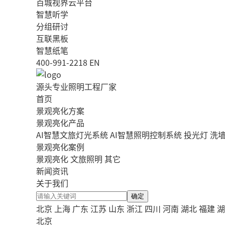
百城视界云平台
智慧听学
分组研讨
互联黑板
智慧纸笔
400-991-2218
EN
源头专业照明工程厂家
首页
景观亮化方案
景观亮化产品
AI智慧文旅灯光系统
AI智慧照明控制系统
投光灯
洗
景观亮化案例
景观亮化
文旅照明
其它
新闻资讯
关于我们
确定
北京
上海
广东
江苏
山东
浙江
四川
河南
湖北
福建
湖
北京