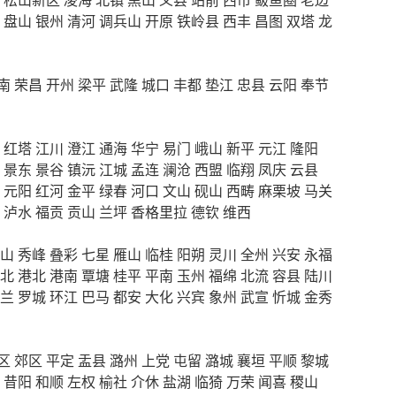
盘山
银州
清河
调兵山
开原
铁岭县
西丰
昌图
双塔
龙
南
荣昌
开州
梁平
武隆
城口
丰都
垫江
忠县
云阳
奉节
红塔
江川
澄江
通海
华宁
易门
峨山
新平
元江
隆阳
景东
景谷
镇沅
江城
孟连
澜沧
西盟
临翔
凤庆
云县
元阳
红河
金平
绿春
河口
文山
砚山
西畴
麻栗坡
马关
泸水
福贡
贡山
兰坪
香格里拉
德钦
维西
山
秀峰
叠彩
七星
雁山
临桂
阳朔
灵川
全州
兴安
永福
北
港北
港南
覃塘
桂平
平南
玉州
福绵
北流
容县
陆川
兰
罗城
环江
巴马
都安
大化
兴宾
象州
武宣
忻城
金秀
区
郊区
平定
盂县
潞州
上党
屯留
潞城
襄垣
平顺
黎城
昔阳
和顺
左权
榆社
介休
盐湖
临猗
万荣
闻喜
稷山