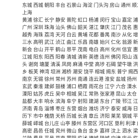
东城
西城
朝阳
丰台
石景山
海淀
门头沟
房山
通州
顺
上海
黄浦
徐汇
长宁
静安
普陀
虹口
杨浦
闵行
宝山
嘉定
浦
广州
深圳
珠海
汕头
佛山
韶关
湛江
肇庆
江门
茂名
惠
越秀
海珠
荔湾
天河
白云
黄埔
花都
番禺
南沙
从化
增
三水
高明
武江
浈江
曲江
乐昌
南雄
始兴
仁化
翁源
新
新会
台山
开平
鹤山
恩平
茂南
电白
高州
化州
信宜
惠
江城
阳东
阳西
阳春
清城
清新
英德
连州
佛冈
阳山
连
头
谢岗
塘厦
清溪
凤岗
麻涌
中堂
高埗
石碣
望牛墩
洪
乡
板芙
神湾
坦洲
湘桥
潮安
饶平
榕城
揭东
普宁
揭西
南京
无锡
徐州
常州
苏州
南通
连云港
淮安
盐城
扬州
玄武
秦淮
建邺
鼓楼
浦口
栖霞
雨花台
江宁
六合
溧水
溧阳
姑苏
虎丘
吴中
相城
吴江
常熟
张家港
昆山
太仓
盐都
大丰
响水
滨海
阜宁
射阳
建湖
东台
广陵
邗江
江
济南
青岛
淄博
枣庄
东营
烟台
潍坊
济宁
泰安
威海
日
历下
市中
槐荫
天桥
历城
长清
章丘
济阳
莱芜
钢城
平
薛城
峄城
台儿庄
山亭
滕州
东营区
河口区
垦利
利津
高密
昌邑
任城
兖州
微山
鱼台
金乡
嘉祥
汶上
泗水
梁
兰陵
费县
平邑
莒南
蒙阴
临沭
德城
陵城
宁津
庆云
临