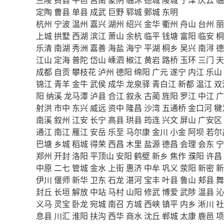
定陶
曹县
单县
成武
巨野
郓城
鄄城
东明
杭州
宁波
温州
嘉兴
湖州
绍兴
金华
衢州
舟山
台州
丽
上城
拱墅
西湖
滨江
萧山
余杭
临平
钱塘
富阳
临安
桐
乐清
南湖
秀洲
嘉善
海盐
海宁
平湖
桐乡
吴兴
南浔
德
江山
定海
普陀
岱山
嵊泗
椒江
黄岩
路桥
玉环
三门
天
成都
自贡
攀枝花
泸州
德阳
绵阳
广元
遂宁
内江
乐山
锦江
青羊
金牛
武侯
成华
龙泉驿
青白江
新都
温江
双
阳
纳溪
龙马潭
泸县
合江
叙永
古蔺
旌阳
罗江
中江
广
射洪
市中
东兴
威远
资中
隆昌
沙湾
五通桥
金口河
犍
南溪
叙州
江安
长宁
高县
珙县
筠连
兴文
屏山
广安区
通江
南江
雁江
安岳
乐至
马尔康
金川
小金
阿坝
若尔
巴塘
乡城
稻城
得荣
西昌
木里
盐源
德昌
会理
会东
宁
郑州
开封
洛阳
平顶山
安阳
鹤壁
新乡
焦作
濮阳
许昌
中原
二七
管城
金水
上街
惠济
中牟
巩义
荥阳
新密
新
伊川
偃师
新华
卫东
石龙
湛河
宝丰
叶县
鲁山
郏县
舞
封丘
长垣
解放
中站
马村
山阳
修武
博爱
武陟
温县
沁
义马
灵宝
卧龙
宛城
南召
方城
西峡
镇平
内乡
淅川
社
息县
川汇
淮阳
扶沟
西华
商水
沈丘
郸城
太康
鹿邑
项