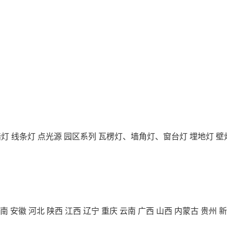
墙灯
线条灯
点光源
园区系列
瓦楞灯、墙角灯、窗台灯
埋地灯
壁
南
安徽
河北
陕西
江西
辽宁
重庆
云南
广西
山西
内蒙古
贵州
新