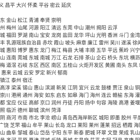
义
昌平
大兴
怀柔
平谷
密云
延庆
东
金山
松江
青浦
奉贤
崇明
州
梅州
汕尾
河源
阳江
清远
东莞
中山
潮州
揭阳
云浮
城
福田
罗湖
南山
宝安
龙岗
盐田
龙华
坪山
光明
香洲
斗门
金湾
丰
乳源瑶族自治县
赤坎
霞山
坡头
麻章
廉江
雷州
吴川
遂溪
徐
城
惠阳
博罗
惠东
龙门
梅江
梅县
大埔
丰顺
五华
平远
蕉岭
兴宁
山
连南
莞城
东城
南城
万江
石龙
石排
茶山
企石
桥头
东坑
横沥
梅
道滘
石岐
东区
西区
南区
五桂山
火炬开发区
黄圃
南头
东凤
惠来
云城
云安
罗定
新兴
郁南
镇江
泰州
宿迁
高淳
梁溪
锡山
惠山
滨湖
新吴
江阴
宜兴
云龙
鼓楼
贾汪
泉山
铜
崇川
港闸
通州
海安
如东
启东
如皋
海门
海州
连云
赣榆
东海
灌
都
宝应
仪征
高邮
京口
润州
丹徒
丹阳
扬中
句容
海陵
高港
姜堰
照
临沂
德州
聊城
滨州
菏泽
阴
商河
市南
市北
李沧
崂山
青岛西海岸新区
城阳
即墨
胶州
平
广饶
芝罘
福山
牟平
莱山
长岛
龙口
莱阳
莱州
蓬莱
招远
栖霞
海
山
曲阜
邹城
泰山
岱岳
宁阳
东平
新泰
肥城
环翠
文登
荣成
乳山
邑
齐河
平原
夏津
武城
乐陵
禹城
东昌府
茌平
东阿
冠县
高唐
阳