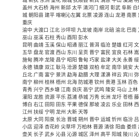
盖州
大石桥
海州
新邱
太平
清河门
细河
彰武
阜新
白
城
朝阳县
建平
喀喇沁左翼
北票
凌源
连山
龙港
南票
重庆
渝中
大渡口
江北
沙坪坝
九龙坡
南岸
北碚
渝北
巴南
巫山
巫溪
石柱
秀山
酉阳
彭水
昆明
曲靖
玉溪
保山
昭通
丽江
普洱
临沧
楚雄
红河
文
五华
盘龙
官渡
西山
东川
呈贡
晋宁
富民
宜良
石林
嵩
施甸
腾冲
龙陵
昌宁
昭阳
鲁甸
巧家
盐津
大关
永善
绥
永德
镇康
双江
耿马
沧源
楚雄
双柏
牟定
南华
姚安
大
丘北
广南
富宁
景洪
勐海
勐腊
大理
漾濞
祥云
宾川
弥
南宁
柳州
桂林
梧州
北海
防城港
钦州
贵港
玉林
百色
青秀
兴宁
西乡塘
江南
良庆
邕宁
武鸣
隆安
马山
上林
灌阳
龙胜
资源
平乐
荔浦
恭城
万秀
长洲
龙圩
苍梧
藤
博白
右江
田阳
田东
平果
德保
那坡
凌云
乐业
田林
西
江州
扶绥
宁明
龙州
大新
天等
太原
大同
阳泉
长治
晋城
朔州
晋中
运城
忻州
临汾
吕
小店
迎泽
杏花岭
尖草坪
万柏林
晋源
清徐
阳曲
娄烦
壶关
长子
武乡
沁县
沁源
城区
泽州
高平
阳城
陵川
沁