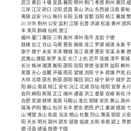
武汉
黄石
十堰
宜昌
襄阳
鄂州
荆门
孝感
荆州
黄冈
咸
江岸
江汉
硚口
汉阳
武昌
青山
洪山
东西湖
汉南
蔡甸
夷陵
远安
兴山
秭归
长阳
五峰
宜都
当阳
枝江
襄城
樊
川
沙市
荆州
公安
监利
江陵
石首
洪湖
松滋
黄州
团风
丰
来凤
鹤峰
仙桃
潜江
福州
厦门
莆田
三明
泉州
漳州
南平
龙岩
宁德
鼓楼
台江
仓山
马尾
晋安
闽侯
连江
罗源
闽清
永泰
平
泰宁
建宁
永安
丰泽
鲤城
洛江
泉港
惠安
安溪
永春
德
武夷山
建瓯
新罗
永定
长汀
上杭
武平
连城
漳平
蕉城
长沙
株洲
湘潭
衡阳
邵阳
岳阳
常德
张家界
益阳
郴州
芙蓉
天心
岳麓
开福
雨花
望城
浏阳
宁乡
荷塘
芦淞
石
大祥
北塔
邵东
新邵
邵阳
隆回
洞口
绥宁
新宁
城步
武
阳
赫山
南县
桃江
安化
沅江
北湖
苏仙
桂阳
宜章
永兴
会同
麻阳
新晃
芷江
靖州
通道
洪江
娄星
双峰
新化
冷
合肥
芜湖
蚌埠
淮南
马鞍山
淮北
铜陵
安庆
黄山
滁州
瑶海
庐阳
蜀山
包河
长丰
肥东
肥西
庐江
巢湖
镜湖
弋
山
博望
含山
和县
当涂
相山
杜集
烈山
濉溪
铜官
义安
阳
天长
明光
颍州
颍东
颍泉
临泉
太和
阜南
颍上
界首
德
泾县
绩溪
旌德
宁国