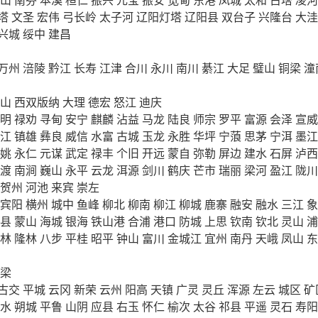
塔
文圣
宏伟
弓长岭
太子河
辽阳灯塔
辽阳县
双台子
兴隆台
大洼
兴城
绥中
建昌
万州
涪陵
黔江
长寿
江津
合川
永川
南川
綦江
大足
璧山
铜梁
潼
山
西双版纳
大理
德宏
怒江
迪庆
明
禄劝
寻甸
安宁
麒麟
沾益
马龙
陆良
师宗
罗平
富源
会泽
宣威
江
镇雄
彝良
威信
水富
古城
玉龙
永胜
华坪
宁蒗
思茅
宁洱
墨江
姚
永仁
元谋
武定
禄丰
个旧
开远
蒙自
弥勒
屏边
建水
石屏
泸西
渡
南涧
巍山
永平
云龙
洱源
剑川
鹤庆
芒市
瑞丽
梁河
盈江
陇川
贺州
河池
来宾
崇左
宾阳
横州
城中
鱼峰
柳北
柳南
柳江
柳城
鹿寨
融安
融水
三江
象
县
蒙山
海城
银海
铁山港
合浦
港口
防城
上思
钦南
钦北
灵山
浦
林
隆林
八步
平桂
昭平
钟山
富川
金城江
宜州
南丹
天峨
凤山
东
梁
古交
平城
云冈
新荣
云州
阳高
天镇
广灵
灵丘
浑源
左云
城区
矿
水
朔城
平鲁
山阴
应县
右玉
怀仁
榆次
太谷
祁县
平遥
灵石
寿阳