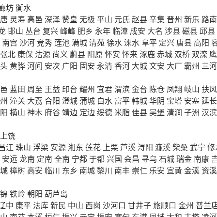
廊坊
衡水
唐
灵寿
高邑
深泽
赞皇
无极
平山
元氏
赵县
辛集
晋州
新乐
路南
龙
邯山
丛台
复兴
峰峰
肥乡
永年
临漳
成安
大名
涉县
磁县
邱县
南宫
沙河
竞秀
莲池
满城
清苑
徐水
涞水
阜平
定兴
唐县
高阳
张北
康保
沽源
尚义
蔚县
阳原
怀安
怀来
涿鹿
赤城
双桥
双滦
鹰
头
黄骅
河间
安次
广阳
固安
永清
香河
大城
文安
大厂
霸州
三河
邑
蓝田
周至
王益
印台
耀州
宜君
渭滨
金台
陈仓
凤翔
岐山
扶风
州
潼关
大荔
合阳
澄城
蒲城
白水
富平
韩城
华阴
宝塔
安塞
延长
阳
横山
神木
府谷
靖边
定边
绥德
米脂
佳县
吴堡
清涧
子洲
汉滨
上饶
昌江
珠山
浮梁
安源
湘东
莲花
上栗
芦溪
浔阳
濂溪
柴桑
武宁
修
安远
龙南
定南
全南
宁都
于都
兴国
会昌
寻乌
石城
瑞金
南康
城
樟树
高安
临川
东乡
南城
黎川
南丰
崇仁
乐安
宜黄
金溪
资溪
锦
铁岭
朝阳
葫芦岛
辽中
康平
法库
新民
中山
西岗
沙河口
甘井子
旅顺口
金州
普兰
山
南芬
本溪
桓仁
振兴
元宝
振安
宽甸
东港
凤城
太和
古塔
凌河