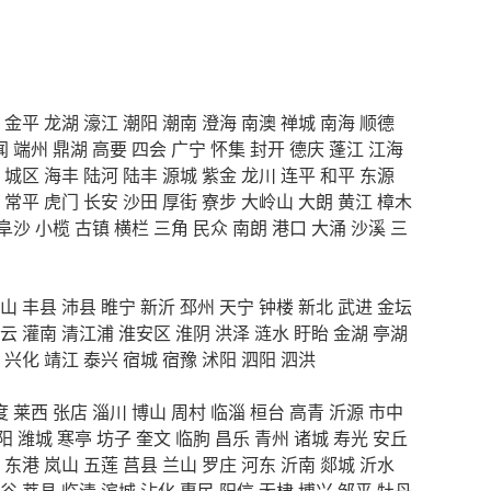
金平
龙湖
濠江
潮阳
潮南
澄海
南澳
禅城
南海
顺德
闻
端州
鼎湖
高要
四会
广宁
怀集
封开
德庆
蓬江
江海
城区
海丰
陆河
陆丰
源城
紫金
龙川
连平
和平
东源
常平
虎门
长安
沙田
厚街
寮步
大岭山
大朗
黄江
樟木
阜沙
小榄
古镇
横栏
三角
民众
南朗
港口
大涌
沙溪
三
山
丰县
沛县
睢宁
新沂
邳州
天宁
钟楼
新北
武进
金坛
云
灌南
清江浦
淮安区
淮阴
洪泽
涟水
盱眙
金湖
亭湖
兴化
靖江
泰兴
宿城
宿豫
沭阳
泗阳
泗洪
度
莱西
张店
淄川
博山
周村
临淄
桓台
高青
沂源
市中
阳
潍城
寒亭
坊子
奎文
临朐
昌乐
青州
诸城
寿光
安丘
东港
岚山
五莲
莒县
兰山
罗庄
河东
沂南
郯城
沂水
谷
莘县
临清
滨城
沾化
惠民
阳信
无棣
博兴
邹平
牡丹