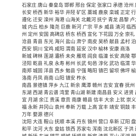
石家庄
唐山
秦皇岛
邯郸
邢台
保定
张家口
承德
沧州
长安
桥西
新华
裕华
井陉
矿区
藁城
鹿泉
栾城
正定
行
遵化
迁安
滦州
海港
山海关
北戴河
抚宁
青龙
昌黎
卢
城
内丘
柏乡
隆尧
巨鹿
新河
广宗
平乡
威县
清河
临西
州
定州
安国
高碑店
桥东
桥西
宣化
下花园
万全
崇礼
沧县
青县
东光
海兴
盐山
肃宁
南皮
吴桥
献县
孟村
泊
西安
铜川
宝鸡
咸阳
渭南
延安
汉中
榆林
安康
商洛
新城
碑林
莲湖
灞桥
未央
雁塔
阎良
临潼
长安
高陵
鄠
泾阳
乾县
礼泉
永寿
彬州
长武
旬邑
淳化
武功
临渭
华
南郑
城固
洋县
西乡
勉县
宁强
略阳
镇巴
留坝
佛坪
榆
洛南
丹凤
商南
山阳
镇安
柞水
南昌
景德镇
萍乡
九江
新余
鹰潭
赣州
吉安
宜春
抚州
东湖
西湖
青云谱
湾里
青山湖
新建
南昌县
安义
进贤
宜
月湖
余江
贵溪
章贡
南康
赣县
信丰
大余
上犹
崇义
福
永新
井冈山
袁州
奉新
万载
上高
宜丰
靖安
铜鼓
丰
万年
婺源
德兴
沈阳
大连
鞍山
抚顺
本溪
丹东
锦州
营口
阜新
辽阳
盘
和平
沈河
大东
皇姑
铁西
苏家屯
浑南
沈北新区
于洪
城
新抚
东洲
望花
顺城
抚顺县
新宾
清原
平山
溪湖
明