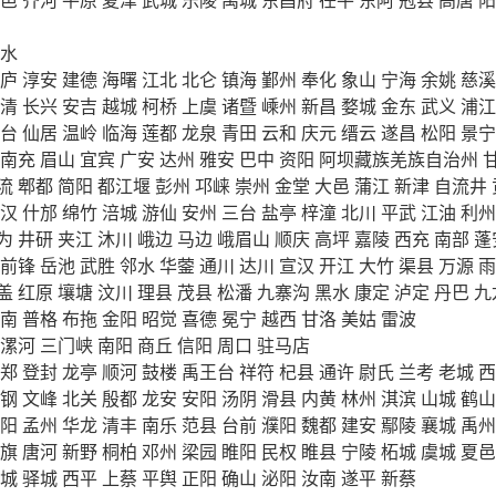
水
庐
淳安
建德
海曙
江北
北仑
镇海
鄞州
奉化
象山
宁海
余姚
慈溪
清
长兴
安吉
越城
柯桥
上虞
诸暨
嵊州
新昌
婺城
金东
武义
浦江
台
仙居
温岭
临海
莲都
龙泉
青田
云和
庆元
缙云
遂昌
松阳
景宁
南充
眉山
宜宾
广安
达州
雅安
巴中
资阳
阿坝藏族羌族自治州
流
郫都
简阳
都江堰
彭州
邛崃
崇州
金堂
大邑
蒲江
新津
自流井
汉
什邡
绵竹
涪城
游仙
安州
三台
盐亭
梓潼
北川
平武
江油
利州
为
井研
夹江
沐川
峨边
马边
峨眉山
顺庆
高坪
嘉陵
西充
南部
蓬
前锋
岳池
武胜
邻水
华蓥
通川
达川
宣汉
开江
大竹
渠县
万源
雨
盖
红原
壤塘
汶川
理县
茂县
松潘
九寨沟
黑水
康定
泸定
丹巴
九
南
普格
布拖
金阳
昭觉
喜德
冕宁
越西
甘洛
美姑
雷波
漯河
三门峡
南阳
商丘
信阳
周口
驻马店
郑
登封
龙亭
顺河
鼓楼
禹王台
祥符
杞县
通许
尉氏
兰考
老城
西
钢
文峰
北关
殷都
龙安
安阳
汤阴
滑县
内黄
林州
淇滨
山城
鹤山
阳
孟州
华龙
清丰
南乐
范县
台前
濮阳
魏都
建安
鄢陵
襄城
禹州
旗
唐河
新野
桐柏
邓州
梁园
睢阳
民权
睢县
宁陵
柘城
虞城
夏邑
城
驿城
西平
上蔡
平舆
正阳
确山
泌阳
汝南
遂平
新蔡