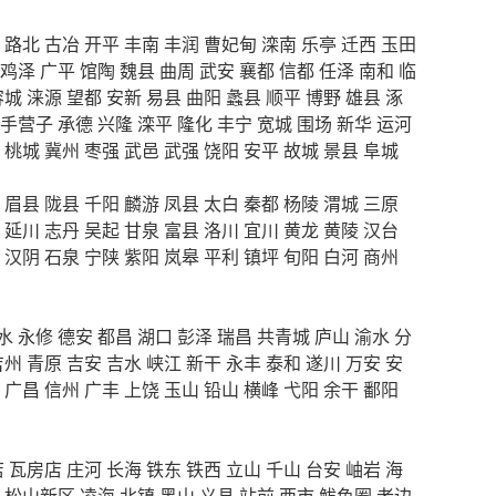
路北
古冶
开平
丰南
丰润
曹妃甸
滦南
乐亭
迁西
玉田
鸡泽
广平
馆陶
魏县
曲周
武安
襄都
信都
任泽
南和
临
容城
涞源
望都
安新
易县
曲阳
蠡县
顺平
博野
雄县
涿
手营子
承德
兴隆
滦平
隆化
丰宁
宽城
围场
新华
运河
桃城
冀州
枣强
武邑
武强
饶阳
安平
故城
景县
阜城
眉县
陇县
千阳
麟游
凤县
太白
秦都
杨陵
渭城
三原
延川
志丹
吴起
甘泉
富县
洛川
宜川
黄龙
黄陵
汉台
汉阴
石泉
宁陕
紫阳
岚皋
平利
镇坪
旬阳
白河
商州
水
永修
德安
都昌
湖口
彭泽
瑞昌
共青城
庐山
渝水
分
吉州
青原
吉安
吉水
峡江
新干
永丰
泰和
遂川
万安
安
广昌
信州
广丰
上饶
玉山
铅山
横峰
弋阳
余干
鄱阳
店
瓦房店
庄河
长海
铁东
铁西
立山
千山
台安
岫岩
海
松山新区
凌海
北镇
黑山
义县
站前
西市
鲅鱼圈
老边