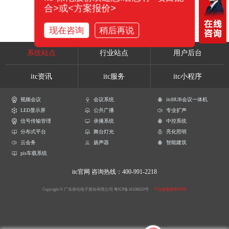
合>或<方案报价>
现在咨询
稍后再说
系统站点
行业站点
用户后台
itc资讯
itc服务
itc小程序
视频会议
会议系统
itcHUB会议一体机
LED显示屏
公共广播
专业扩声
信号传输管理
录播系统
中控系统
分布式平台
舞台灯光
亮化照明
云会务
扬声器
智能建筑
pis车载系统
itc官网
咨询热线：400-991-2218
Copyright © 广东保伦电子股份有限公司
粤ICP备16106620号
产品参数解释声明