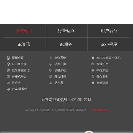
系统站点
行业站点
用户后台
itc资讯
itc服务
itc小程序
视频会议
会议系统
itcHUB会议一体机
LED显示屏
公共广播
专业扩声
信号传输管理
录播系统
中控系统
分布式平台
舞台灯光
亮化照明
云会务
扬声器
智能建筑
pis车载系统
itc官网
咨询热线：400-991-2218
Copyright © 广东保伦电子股份有限公司
粤ICP备16106620号
产品参数解释声明