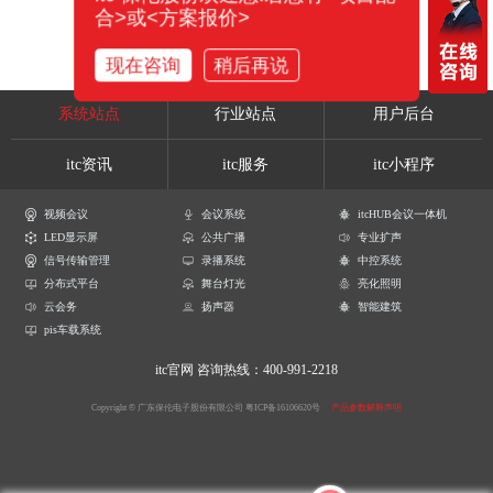
合>或<方案报价>
现在咨询
稍后再说
系统站点
行业站点
用户后台
itc资讯
itc服务
itc小程序
视频会议
会议系统
itcHUB会议一体机
LED显示屏
公共广播
专业扩声
信号传输管理
录播系统
中控系统
分布式平台
舞台灯光
亮化照明
云会务
扬声器
智能建筑
pis车载系统
itc官网
咨询热线：400-991-2218
Copyright © 广东保伦电子股份有限公司
粤ICP备16106620号
产品参数解释声明