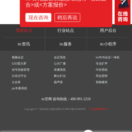
合>或<方案报价>
现在咨询
稍后再说
系统站点
行业站点
用户后台
itc资讯
itc服务
itc小程序
视频会议
会议系统
itcHUB会议一体机
LED显示屏
公共广播
专业扩声
信号传输管理
录播系统
中控系统
分布式平台
舞台灯光
亮化照明
云会务
扬声器
智能建筑
pis车载系统
itc官网
咨询热线：400-991-2218
Copyright © 广东保伦电子股份有限公司
粤ICP备16106620号
产品参数解释声明