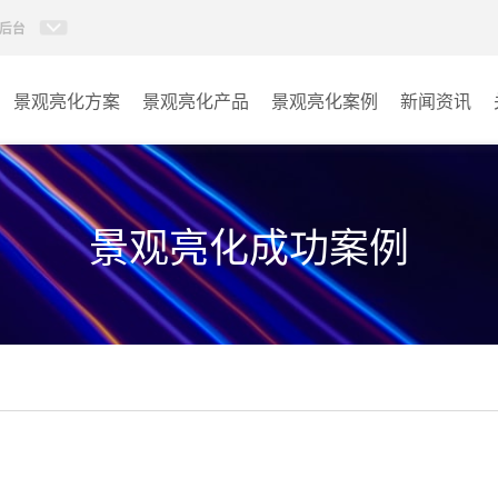
后台
景观亮化方案
景观亮化产品
景观亮化案例
新闻资讯
AI智慧文旅灯光系统
景观亮化
AI智慧照明控制系统
文旅照明
景观亮化成功案例
投光灯
其它
洗墙灯
线条灯
点光源
园区系列