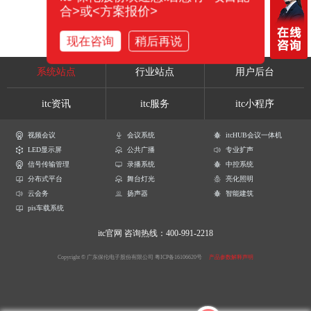
合>或<方案报价>
现在咨询
稍后再说
系统站点
行业站点
用户后台
itc资讯
itc服务
itc小程序
视频会议
会议系统
itcHUB会议一体机
LED显示屏
公共广播
专业扩声
信号传输管理
录播系统
中控系统
分布式平台
舞台灯光
亮化照明
云会务
扬声器
智能建筑
pis车载系统
itc官网
咨询热线：400-991-2218
Copyright © 广东保伦电子股份有限公司
粤ICP备16106620号
产品参数解释声明