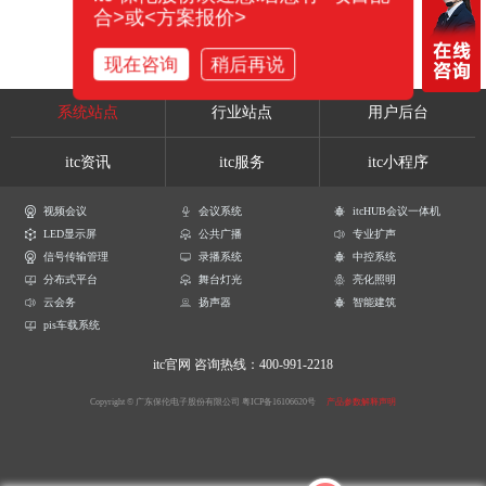
合>或<方案报价>
现在咨询
稍后再说
系统站点
行业站点
用户后台
itc资讯
itc服务
itc小程序
视频会议
会议系统
itcHUB会议一体机
LED显示屏
公共广播
专业扩声
信号传输管理
录播系统
中控系统
分布式平台
舞台灯光
亮化照明
云会务
扬声器
智能建筑
pis车载系统
itc官网
咨询热线：400-991-2218
Copyright © 广东保伦电子股份有限公司
粤ICP备16106620号
产品参数解释声明