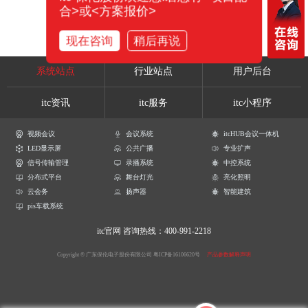
合>或<方案报价>
现在咨询
稍后再说
系统站点
行业站点
用户后台
itc资讯
itc服务
itc小程序
视频会议
会议系统
itcHUB会议一体机
LED显示屏
公共广播
专业扩声
信号传输管理
录播系统
中控系统
分布式平台
舞台灯光
亮化照明
云会务
扬声器
智能建筑
pis车载系统
itc官网
咨询热线：400-991-2218
Copyright © 广东保伦电子股份有限公司
粤ICP备16106620号
产品参数解释声明