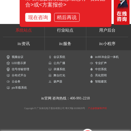
合>或<方案报价>
现在咨询
稍后再说
系统站点
行业站点
用户后台
itc资讯
itc服务
itc小程序
视频会议
会议系统
itcHUB会议一体机
LED显示屏
公共广播
专业扩声
信号传输管理
录播系统
中控系统
分布式平台
舞台灯光
亮化照明
云会务
扬声器
智能建筑
pis车载系统
itc官网
咨询热线：400-991-2218
Copyright © 广东保伦电子股份有限公司
粤ICP备16106620号
产品参数解释声明