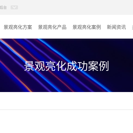
后台
景观亮化方案
景观亮化产品
景观亮化案例
新闻资讯
AI智慧文旅灯光系统
景观亮化
AI智慧照明控制系统
文旅照明
景观亮化成功案例
投光灯
其它
洗墙灯
线条灯
点光源
园区系列