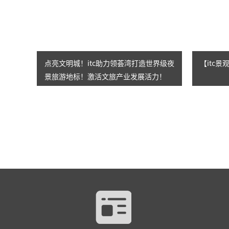
点亮文明城！itc助力领荟湾打造世界级夜
【itc
景旅游地标！激活文旅产业发展活力！