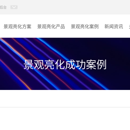
后台
景观亮化方案
景观亮化产品
景观亮化案例
新闻资讯
AI智慧文旅灯光系统
景观亮化
AI智慧照明控制系统
文旅照明
景观亮化成功案例
投光灯
其它
洗墙灯
线条灯
点光源
园区系列