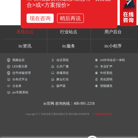
合>或<方案报价>
现在咨询
稍后再说
系统站点
行业站点
用户后台
itc资讯
itc服务
itc小程序
视频会议
会议系统
itcHUB会议一体机
LED显示屏
公共广播
专业扩声
信号传输管理
录播系统
中控系统
分布式平台
舞台灯光
亮化照明
云会务
扬声器
智能建筑
pis车载系统
itc官网
咨询热线：400-991-2218
Copyright © 广东保伦电子股份有限公司
粤ICP备16106620号
产品参数解释声明