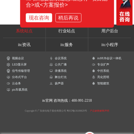
合>或<方案报价>
现在咨询
稍后再说
系统站点
行业站点
用户后台
itc资讯
itc服务
itc小程序
视频会议
会议系统
itcHUB会议一体机
LED显示屏
公共广播
专业扩声
信号传输管理
录播系统
中控系统
分布式平台
舞台灯光
亮化照明
云会务
扬声器
智能建筑
pis车载系统
itc官网
咨询热线：400-991-2218
Copyright © 广东保伦电子股份有限公司
粤ICP备16106620号
产品参数解释声明