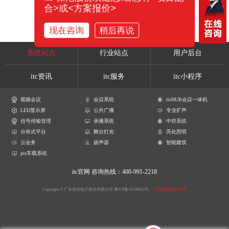
合>或<方案报价>
现在咨询
稍后再说
系统站点
行业站点
用户后台
itc资讯
itc服务
itc小程序
视频会议
会议系统
itcHUB会议一体机
LED显示屏
公共广播
专业扩声
信号传输管理
录播系统
中控系统
分布式平台
舞台灯光
亮化照明
云会务
扬声器
智能建筑
pis车载系统
itc官网
咨询热线：400-991-2218
Copyright © 广东保伦电子股份有限公司
粤ICP备16106620号
产品参数解释声明