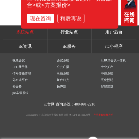
合>或<方案报价>
现在咨询
稍后再说
系统站点
行业站点
用户后台
itc资讯
itc服务
itc小程序
视频会议
会议系统
itcHUB会议一体机
LED显示屏
公共广播
专业扩声
信号传输管理
录播系统
中控系统
分布式平台
舞台灯光
亮化照明
云会务
扬声器
智能建筑
pis车载系统
itc官网
咨询热线：400-991-2218
Copyright © 广东保伦电子股份有限公司
粤ICP备16106620号
产品参数解释声明