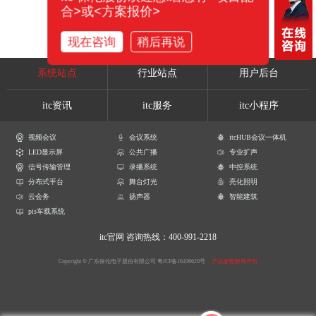
合>或<方案报价>
现在咨询
稍后再说
系统站点
行业站点
用户后台
itc资讯
itc服务
itc小程序
视频会议
会议系统
itcHUB会议一体机
LED显示屏
公共广播
专业扩声
信号传输管理
录播系统
中控系统
分布式平台
舞台灯光
亮化照明
云会务
扬声器
智能建筑
pis车载系统
itc官网
咨询热线：400-991-2218
Copyright © 广东保伦电子股份有限公司
粤ICP备16106620号
产品参数解释声明