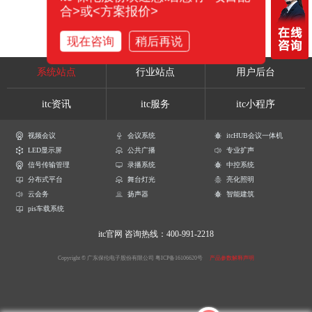
合>或<方案报价>
现在咨询
稍后再说
系统站点
行业站点
用户后台
itc资讯
itc服务
itc小程序
视频会议
会议系统
itcHUB会议一体机
LED显示屏
公共广播
专业扩声
信号传输管理
录播系统
中控系统
分布式平台
舞台灯光
亮化照明
云会务
扬声器
智能建筑
pis车载系统
itc官网
咨询热线：400-991-2218
Copyright © 广东保伦电子股份有限公司
粤ICP备16106620号
产品参数解释声明