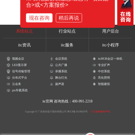
合>或<方案报价>
现在咨询
稍后再说
系统站点
行业站点
用户后台
itc资讯
itc服务
itc小程序
视频会议
会议系统
itcHUB会议一体机
LED显示屏
公共广播
专业扩声
信号传输管理
录播系统
中控系统
分布式平台
舞台灯光
亮化照明
云会务
扬声器
智能建筑
pis车载系统
itc官网
咨询热线：400-991-2218
Copyright © 广东保伦电子股份有限公司
粤ICP备16106620号
产品参数解释声明