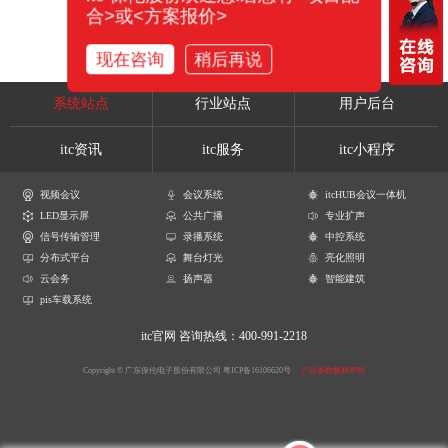
合>或<方案报价>
现在咨询
稍后再说
系统站点
行业站点
用户后台
itc资讯
itc服务
itc小程序
视频会议
会议系统
itcHUB会议一体机
LED显示屏
公共广播
专业扩声
信号传输管理
录播系统
中控系统
分布式平台
舞台灯光
亮化照明
云会务
扬声器
智能建筑
pis车载系统
itc官网
咨询热线：400-991-2218
Copyright © 广东保伦电子股份有限公司
粤ICP备16106620号
产品参数解释声明