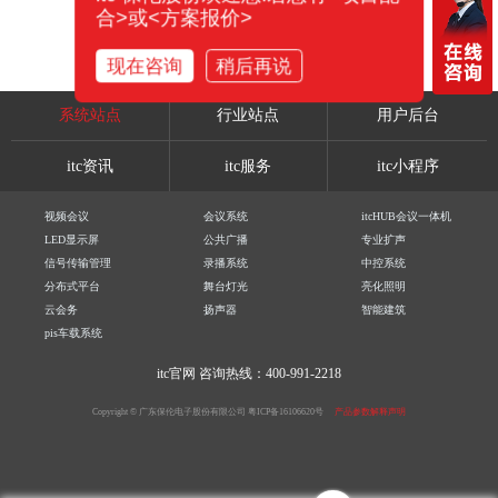
合>或<方案报价>
现在咨询
稍后再说
系统站点
行业站点
用户后台
itc资讯
itc服务
itc小程序
视频会议
会议系统
itcHUB会议一体机
LED显示屏
公共广播
专业扩声
信号传输管理
录播系统
中控系统
分布式平台
舞台灯光
亮化照明
云会务
扬声器
智能建筑
pis车载系统
itc官网
咨询热线：400-991-2218
Copyright © 广东保伦电子股份有限公司
粤ICP备16106620号
产品参数解释声明