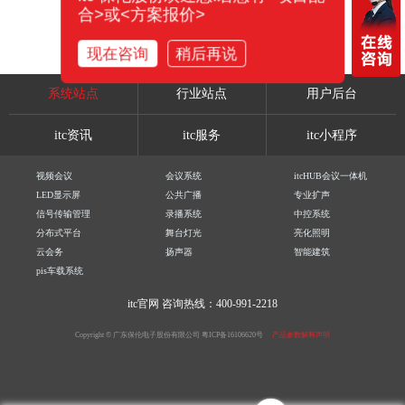
合>或<方案报价>
现在咨询
稍后再说
系统站点
行业站点
用户后台
itc资讯
itc服务
itc小程序
视频会议
会议系统
itcHUB会议一体机
LED显示屏
公共广播
专业扩声
信号传输管理
录播系统
中控系统
分布式平台
舞台灯光
亮化照明
云会务
扬声器
智能建筑
pis车载系统
itc官网
咨询热线：400-991-2218
Copyright © 广东保伦电子股份有限公司
粤ICP备16106620号
产品参数解释声明