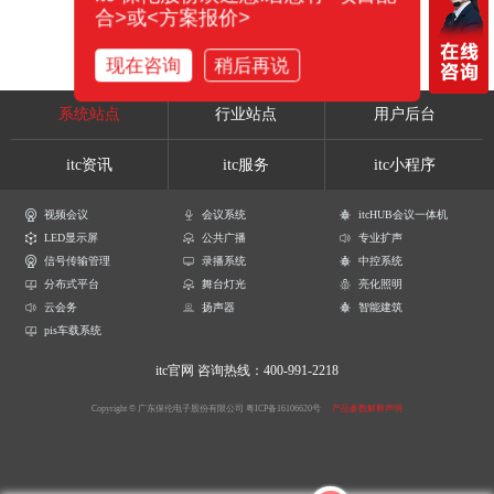
合>或<方案报价>
现在咨询
稍后再说
系统站点
行业站点
用户后台
itc资讯
itc服务
itc小程序
视频会议
会议系统
itcHUB会议一体机
LED显示屏
公共广播
专业扩声
信号传输管理
录播系统
中控系统
分布式平台
舞台灯光
亮化照明
云会务
扬声器
智能建筑
pis车载系统
itc官网
咨询热线：400-991-2218
Copyright © 广东保伦电子股份有限公司
粤ICP备16106620号
产品参数解释声明