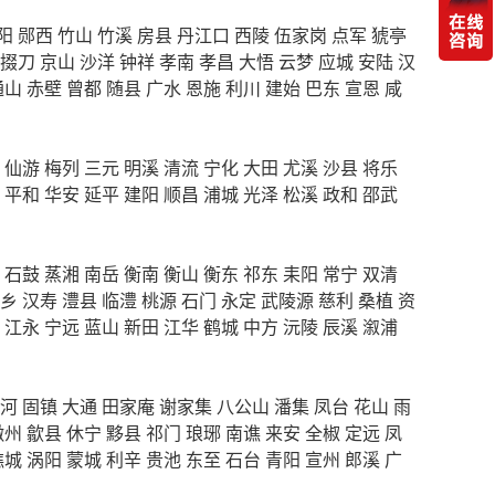
阳
郧西
竹山
竹溪
房县
丹江口
西陵
伍家岗
点军
猇亭
掇刀
京山
沙洋
钟祥
孝南
孝昌
大悟
云梦
应城
安陆
汉
通山
赤壁
曾都
随县
广水
恩施
利川
建始
巴东
宣恩
咸
仙游
梅列
三元
明溪
清流
宁化
大田
尤溪
沙县
将乐
平和
华安
延平
建阳
顺昌
浦城
光泽
松溪
政和
邵武
石鼓
蒸湘
南岳
衡南
衡山
衡东
祁东
耒阳
常宁
双清
乡
汉寿
澧县
临澧
桃源
石门
永定
武陵源
慈利
桑植
资
江永
宁远
蓝山
新田
江华
鹤城
中方
沅陵
辰溪
溆浦
河
固镇
大通
田家庵
谢家集
八公山
潘集
凤台
花山
雨
徽州
歙县
休宁
黟县
祁门
琅琊
南谯
来安
全椒
定远
凤
谯城
涡阳
蒙城
利辛
贵池
东至
石台
青阳
宣州
郎溪
广