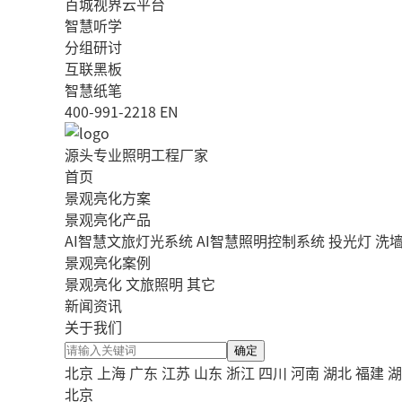
百城视界云平台
智慧听学
分组研讨
互联黑板
智慧纸笔
400-991-2218
EN
源头专业照明工程厂家
首页
景观亮化方案
景观亮化产品
AI智慧文旅灯光系统
AI智慧照明控制系统
投光灯
洗
景观亮化案例
景观亮化
文旅照明
其它
新闻资讯
关于我们
确定
北京
上海
广东
江苏
山东
浙江
四川
河南
湖北
福建
湖
北京