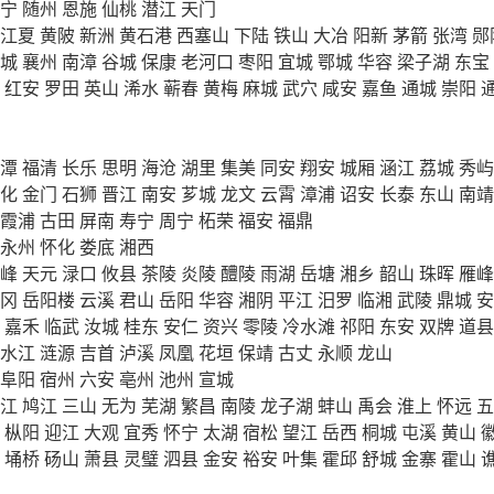
宁
随州
恩施
仙桃
潜江
天门
江夏
黄陂
新洲
黄石港
西塞山
下陆
铁山
大冶
阳新
茅箭
张湾
郧
城
襄州
南漳
谷城
保康
老河口
枣阳
宜城
鄂城
华容
梁子湖
东宝
红安
罗田
英山
浠水
蕲春
黄梅
麻城
武穴
咸安
嘉鱼
通城
崇阳
潭
福清
长乐
思明
海沧
湖里
集美
同安
翔安
城厢
涵江
荔城
秀屿
化
金门
石狮
晋江
南安
芗城
龙文
云霄
漳浦
诏安
长泰
东山
南靖
霞浦
古田
屏南
寿宁
周宁
柘荣
福安
福鼎
永州
怀化
娄底
湘西
峰
天元
渌口
攸县
茶陵
炎陵
醴陵
雨湖
岳塘
湘乡
韶山
珠晖
雁峰
冈
岳阳楼
云溪
君山
岳阳
华容
湘阴
平江
汨罗
临湘
武陵
鼎城
安
嘉禾
临武
汝城
桂东
安仁
资兴
零陵
冷水滩
祁阳
东安
双牌
道县
水江
涟源
吉首
泸溪
凤凰
花垣
保靖
古丈
永顺
龙山
阜阳
宿州
六安
亳州
池州
宣城
江
鸠江
三山
无为
芜湖
繁昌
南陵
龙子湖
蚌山
禹会
淮上
怀远
五
枞阳
迎江
大观
宜秀
怀宁
太湖
宿松
望江
岳西
桐城
屯溪
黄山
埇桥
砀山
萧县
灵璧
泗县
金安
裕安
叶集
霍邱
舒城
金寨
霍山