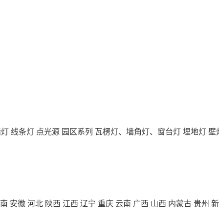
墙灯
线条灯
点光源
园区系列
瓦楞灯、墙角灯、窗台灯
埋地灯
壁
南
安徽
河北
陕西
江西
辽宁
重庆
云南
广西
山西
内蒙古
贵州
新