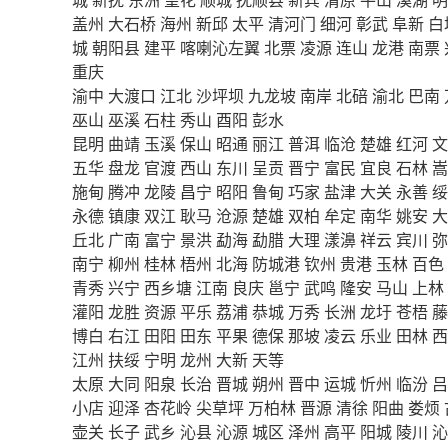
盖州
大石桥
海州
新邱
太平
清河门
细河
彰武
阜新
白
城
朝阳县
建平
喀喇沁左翼
北票
凌源
连山
龙港
南票
重庆
渝中
大渡口
江北
沙坪坝
九龙坡
南岸
北碚
渝北
巴南
巫山
巫溪
石柱
秀山
酉阳
彭水
昆明
曲靖
玉溪
保山
昭通
丽江
普洱
临沧
楚雄
红河
文
五华
盘龙
官渡
西山
东川
呈贡
晋宁
富民
宜良
石林
嵩
施甸
腾冲
龙陵
昌宁
昭阳
鲁甸
巧家
盐津
大关
永善
绥
永德
镇康
双江
耿马
沧源
楚雄
双柏
牟定
南华
姚安
大
丘北
广南
富宁
景洪
勐海
勐腊
大理
漾濞
祥云
宾川
弥
南宁
柳州
桂林
梧州
北海
防城港
钦州
贵港
玉林
百色
青秀
兴宁
西乡塘
江南
良庆
邕宁
武鸣
隆安
马山
上林
灌阳
龙胜
资源
平乐
荔浦
恭城
万秀
长洲
龙圩
苍梧
藤
博白
右江
田阳
田东
平果
德保
那坡
凌云
乐业
田林
西
江州
扶绥
宁明
龙州
大新
天等
太原
大同
阳泉
长治
晋城
朔州
晋中
运城
忻州
临汾
吕
小店
迎泽
杏花岭
尖草坪
万柏林
晋源
清徐
阳曲
娄烦
壶关
长子
武乡
沁县
沁源
城区
泽州
高平
阳城
陵川
沁