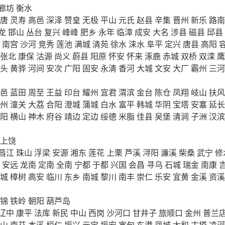
廊坊
衡水
唐
灵寿
高邑
深泽
赞皇
无极
平山
元氏
赵县
辛集
晋州
新乐
路南
龙
邯山
丛台
复兴
峰峰
肥乡
永年
临漳
成安
大名
涉县
磁县
邱县
南宫
沙河
竞秀
莲池
满城
清苑
徐水
涞水
阜平
定兴
唐县
高阳
张北
康保
沽源
尚义
蔚县
阳原
怀安
怀来
涿鹿
赤城
双桥
双滦
鹰
头
黄骅
河间
安次
广阳
固安
永清
香河
大城
文安
大厂
霸州
三河
邑
蓝田
周至
王益
印台
耀州
宜君
渭滨
金台
陈仓
凤翔
岐山
扶风
州
潼关
大荔
合阳
澄城
蒲城
白水
富平
韩城
华阴
宝塔
安塞
延长
阳
横山
神木
府谷
靖边
定边
绥德
米脂
佳县
吴堡
清涧
子洲
汉滨
上饶
昌江
珠山
浮梁
安源
湘东
莲花
上栗
芦溪
浔阳
濂溪
柴桑
武宁
修
安远
龙南
定南
全南
宁都
于都
兴国
会昌
寻乌
石城
瑞金
南康
城
樟树
高安
临川
东乡
南城
黎川
南丰
崇仁
乐安
宜黄
金溪
资溪
锦
铁岭
朝阳
葫芦岛
辽中
康平
法库
新民
中山
西岗
沙河口
甘井子
旅顺口
金州
普兰
山
南芬
本溪
桓仁
振兴
元宝
振安
宽甸
东港
凤城
太和
古塔
凌河