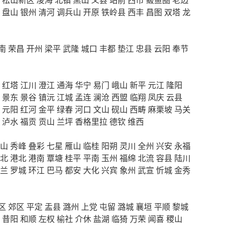
盘山
银州
清河
调兵山
开原
铁岭县
西丰
昌图
双塔
龙
南
荣昌
开州
梁平
武隆
城口
丰都
垫江
忠县
云阳
奉节
红塔
江川
澄江
通海
华宁
易门
峨山
新平
元江
隆阳
景东
景谷
镇沅
江城
孟连
澜沧
西盟
临翔
凤庆
云县
元阳
红河
金平
绿春
河口
文山
砚山
西畴
麻栗坡
马关
泸水
福贡
贡山
兰坪
香格里拉
德钦
维西
山
秀峰
叠彩
七星
雁山
临桂
阳朔
灵川
全州
兴安
永福
北
港北
港南
覃塘
桂平
平南
玉州
福绵
北流
容县
陆川
兰
罗城
环江
巴马
都安
大化
兴宾
象州
武宣
忻城
金秀
区
郊区
平定
盂县
潞州
上党
屯留
潞城
襄垣
平顺
黎城
昔阳
和顺
左权
榆社
介休
盐湖
临猗
万荣
闻喜
稷山