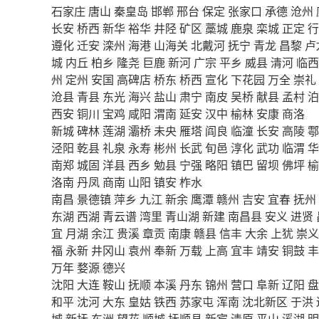
石家庄
唐山
秦皇岛
邯郸
邢台
保定
张家口
承德
沧州
长安
桥西
新华
裕华
井陉
矿区
藁城
鹿泉
栾城
正定
行
遵化
迁安
滦州
海港
山海关
北戴河
抚宁
青龙
昌黎
卢
城
内丘
柏乡
隆尧
巨鹿
新河
广宗
平乡
威县
清河
临西
州
定州
安国
高碑店
桥东
桥西
宣化
下花园
万全
崇礼
沧县
青县
东光
海兴
盐山
肃宁
南皮
吴桥
献县
孟村
泊
西安
铜川
宝鸡
咸阳
渭南
延安
汉中
榆林
安康
商洛
新城
碑林
莲湖
灞桥
未央
雁塔
阎良
临潼
长安
高陵
鄠
泾阳
乾县
礼泉
永寿
彬州
长武
旬邑
淳化
武功
临渭
华
南郑
城固
洋县
西乡
勉县
宁强
略阳
镇巴
留坝
佛坪
榆
洛南
丹凤
商南
山阳
镇安
柞水
南昌
景德镇
萍乡
九江
新余
鹰潭
赣州
吉安
宜春
抚州
东湖
西湖
青云谱
湾里
青山湖
新建
南昌县
安义
进贤
宜
月湖
余江
贵溪
章贡
南康
赣县
信丰
大余
上犹
崇义
福
永新
井冈山
袁州
奉新
万载
上高
宜丰
靖安
铜鼓
丰
万年
婺源
德兴
沈阳
大连
鞍山
抚顺
本溪
丹东
锦州
营口
阜新
辽阳
盘
和平
沈河
大东
皇姑
铁西
苏家屯
浑南
沈北新区
于洪
城
新抚
东洲
望花
顺城
抚顺县
新宾
清原
平山
溪湖
明