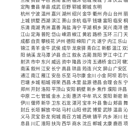
定陶
曹县
单县
成武
巨野
郓城
鄄城
东明
杭州
宁波
温州
嘉兴
湖州
绍兴
金华
衢州
舟山
台州
丽
上城
拱墅
西湖
滨江
萧山
余杭
临平
钱塘
富阳
临安
桐
乐清
南湖
秀洲
嘉善
海盐
海宁
平湖
桐乡
吴兴
南浔
德
江山
定海
普陀
岱山
嵊泗
椒江
黄岩
路桥
玉环
三门
天
成都
自贡
攀枝花
泸州
德阳
绵阳
广元
遂宁
内江
乐山
锦江
青羊
金牛
武侯
成华
龙泉驿
青白江
新都
温江
双
阳
纳溪
龙马潭
泸县
合江
叙永
古蔺
旌阳
罗江
中江
广
射洪
市中
东兴
威远
资中
隆昌
沙湾
五通桥
金口河
犍
南溪
叙州
江安
长宁
高县
珙县
筠连
兴文
屏山
广安区
通江
南江
雁江
安岳
乐至
马尔康
金川
小金
阿坝
若尔
巴塘
乡城
稻城
得荣
西昌
木里
盐源
德昌
会理
会东
宁
郑州
开封
洛阳
平顶山
安阳
鹤壁
新乡
焦作
濮阳
许昌
中原
二七
管城
金水
上街
惠济
中牟
巩义
荥阳
新密
新
伊川
偃师
新华
卫东
石龙
湛河
宝丰
叶县
鲁山
郏县
舞
封丘
长垣
解放
中站
马村
山阳
修武
博爱
武陟
温县
沁
义马
灵宝
卧龙
宛城
南召
方城
西峡
镇平
内乡
淅川
社
息县
川汇
淮阳
扶沟
西华
商水
沈丘
郸城
太康
鹿邑
项