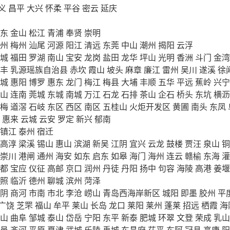
义
昌平
大兴
怀柔
平谷
密云
延庆
东
金山
松江
青浦
奉贤
崇明
州
梅州
汕尾
河源
阳江
清远
东莞
中山
潮州
揭阳
云浮
城
福田
罗湖
南山
宝安
龙岗
盐田
龙华
坪山
光明
香洲
斗门
金湾
丰
乳源瑶族自治县
赤坎
霞山
坡头
麻章
廉江
雷州
吴川
遂溪
徐
城
惠阳
博罗
惠东
龙门
梅江
梅县
大埔
丰顺
五华
平远
蕉岭
兴宁
山
连南
莞城
东城
南城
万江
石龙
石排
茶山
企石
桥头
东坑
横沥
梅
道滘
石岐
东区
西区
南区
五桂山
火炬开发区
黄圃
南头
东凤
惠来
云城
云安
罗定
新兴
郁南
镇江
泰州
宿迁
高淳
梁溪
锡山
惠山
滨湖
新吴
江阴
宜兴
云龙
鼓楼
贾汪
泉山
铜
崇川
港闸
通州
海安
如东
启东
如皋
海门
海州
连云
赣榆
东海
灌
都
宝应
仪征
高邮
京口
润州
丹徒
丹阳
扬中
句容
海陵
高港
姜堰
照
临沂
德州
聊城
滨州
菏泽
阴
商河
市南
市北
李沧
崂山
青岛西海岸新区
城阳
即墨
胶州
平
广饶
芝罘
福山
牟平
莱山
长岛
龙口
莱阳
莱州
蓬莱
招远
栖霞
海
山
曲阜
邹城
泰山
岱岳
宁阳
东平
新泰
肥城
环翠
文登
荣成
乳山
邑
齐河
平原
夏津
武城
乐陵
禹城
东昌府
茌平
东阿
冠县
高唐
阳