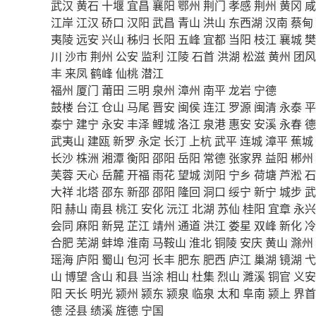
武汉
黄石
十堰
宜昌
襄阳
鄂州
荆门
孝感
荆州
黄冈
咸
江岸
江汉
硚口
汉阳
武昌
青山
洪山
东西湖
汉南
蔡甸
夷陵
远安
兴山
秭归
长阳
五峰
宜都
当阳
枝江
襄城
樊
川
沙市
荆州
公安
监利
江陵
石首
洪湖
松滋
黄州
团风
丰
来凤
鹤峰
仙桃
潜江
福州
厦门
莆田
三明
泉州
漳州
南平
龙岩
宁德
鼓楼
台江
仓山
马尾
晋安
闽侯
连江
罗源
闽清
永泰
平
泰宁
建宁
永安
丰泽
鲤城
洛江
泉港
惠安
安溪
永春
德
武夷山
建瓯
新罗
永定
长汀
上杭
武平
连城
漳平
蕉城
长沙
株洲
湘潭
衡阳
邵阳
岳阳
常德
张家界
益阳
郴州
芙蓉
天心
岳麓
开福
雨花
望城
浏阳
宁乡
荷塘
芦淞
石
大祥
北塔
邵东
新邵
邵阳
隆回
洞口
绥宁
新宁
城步
武
阳
赫山
南县
桃江
安化
沅江
北湖
苏仙
桂阳
宜章
永兴
会同
麻阳
新晃
芷江
靖州
通道
洪江
娄星
双峰
新化
冷
合肥
芜湖
蚌埠
淮南
马鞍山
淮北
铜陵
安庆
黄山
滁州
瑶海
庐阳
蜀山
包河
长丰
肥东
肥西
庐江
巢湖
镜湖
弋
山
博望
含山
和县
当涂
相山
杜集
烈山
濉溪
铜官
义安
阳
天长
明光
颍州
颍东
颍泉
临泉
太和
阜南
颍上
界首
德
泾县
绩溪
旌德
宁国