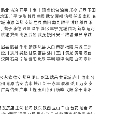
路北
古冶
开平
丰南
丰润
曹妃甸
滦南
乐亭
迁西
玉田
鸡泽
广平
馆陶
魏县
曲周
武安
襄都
信都
任泽
南和
临
容城
涞源
望都
安新
易县
曲阳
蠡县
顺平
博野
雄县
涿
手营子
承德
兴隆
滦平
隆化
丰宁
宽城
围场
新华
运河
桃城
冀州
枣强
武邑
武强
饶阳
安平
故城
景县
阜城
眉县
陇县
千阳
麟游
凤县
太白
秦都
杨陵
渭城
三原
延川
志丹
吴起
甘泉
富县
洛川
宜川
黄龙
黄陵
汉台
汉阴
石泉
宁陕
紫阳
岚皋
平利
镇坪
旬阳
白河
商州
水
永修
德安
都昌
湖口
彭泽
瑞昌
共青城
庐山
渝水
分
吉州
青原
吉安
吉水
峡江
新干
永丰
泰和
遂川
万安
安
广昌
信州
广丰
上饶
玉山
铅山
横峰
弋阳
余干
鄱阳
店
瓦房店
庄河
长海
铁东
铁西
立山
千山
台安
岫岩
海
松山新区
凌海
北镇
黑山
义县
站前
西市
鲅鱼圈
老边