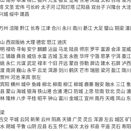
塔
文圣
宏伟
弓长岭
太子河
辽阳灯塔
辽阳县
双台子
兴隆台
大洼
兴城
绥中
建昌
万州
涪陵
黔江
长寿
江津
合川
永川
南川
綦江
大足
璧山
铜梁
潼
山
西双版纳
大理
德宏
怒江
迪庆
明
禄劝
寻甸
安宁
麒麟
沾益
马龙
陆良
师宗
罗平
富源
会泽
宣威
江
镇雄
彝良
威信
水富
古城
玉龙
永胜
华坪
宁蒗
思茅
宁洱
墨江
姚
永仁
元谋
武定
禄丰
个旧
开远
蒙自
弥勒
屏边
建水
石屏
泸西
渡
南涧
巍山
永平
云龙
洱源
剑川
鹤庆
芒市
瑞丽
梁河
盈江
陇川
贺州
河池
来宾
崇左
宾阳
横州
城中
鱼峰
柳北
柳南
柳江
柳城
鹿寨
融安
融水
三江
象
县
蒙山
海城
银海
铁山港
合浦
港口
防城
上思
钦南
钦北
灵山
浦
林
隆林
八步
平桂
昭平
钟山
富川
金城江
宜州
南丹
天峨
凤山
东
梁
古交
平城
云冈
新荣
云州
阳高
天镇
广灵
灵丘
浑源
左云
城区
矿
水
朔城
平鲁
山阴
应县
右玉
怀仁
榆次
太谷
祁县
平遥
灵石
寿阳