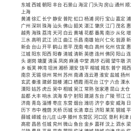
东城
西城
朝阳
丰台
石景山
海淀
门头沟
房山
通州
顺
上海
黄浦
徐汇
长宁
静安
普陀
虹口
杨浦
闵行
宝山
嘉定
浦
广州
深圳
珠海
汕头
佛山
韶关
湛江
肇庆
江门
茂名
惠
越秀
海珠
荔湾
天河
白云
黄埔
花都
番禺
南沙
从化
增
三水
高明
武江
浈江
曲江
乐昌
南雄
始兴
仁化
翁源
新
新会
台山
开平
鹤山
恩平
茂南
电白
高州
化州
信宜
惠
江城
阳东
阳西
阳春
清城
清新
英德
连州
佛冈
阳山
连
头
谢岗
塘厦
清溪
凤岗
麻涌
中堂
高埗
石碣
望牛墩
洪
乡
板芙
神湾
坦洲
湘桥
潮安
饶平
榕城
揭东
普宁
揭西
南京
无锡
徐州
常州
苏州
南通
连云港
淮安
盐城
扬州
玄武
秦淮
建邺
鼓楼
浦口
栖霞
雨花台
江宁
六合
溧水
溧阳
姑苏
虎丘
吴中
相城
吴江
常熟
张家港
昆山
太仓
盐都
大丰
响水
滨海
阜宁
射阳
建湖
东台
广陵
邗江
江
济南
青岛
淄博
枣庄
东营
烟台
潍坊
济宁
泰安
威海
日
历下
市中
槐荫
天桥
历城
长清
章丘
济阳
莱芜
钢城
平
薛城
峄城
台儿庄
山亭
滕州
东营区
河口区
垦利
利津
高密
昌邑
任城
兖州
微山
鱼台
金乡
嘉祥
汶上
泗水
梁
兰陵
费县
平邑
莒南
蒙阴
临沭
德城
陵城
宁津
庆云
临