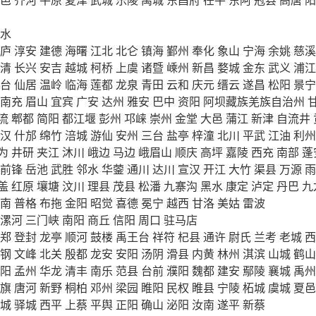
水
庐
淳安
建德
海曙
江北
北仑
镇海
鄞州
奉化
象山
宁海
余姚
慈溪
清
长兴
安吉
越城
柯桥
上虞
诸暨
嵊州
新昌
婺城
金东
武义
浦江
台
仙居
温岭
临海
莲都
龙泉
青田
云和
庆元
缙云
遂昌
松阳
景宁
南充
眉山
宜宾
广安
达州
雅安
巴中
资阳
阿坝藏族羌族自治州
流
郫都
简阳
都江堰
彭州
邛崃
崇州
金堂
大邑
蒲江
新津
自流井
汉
什邡
绵竹
涪城
游仙
安州
三台
盐亭
梓潼
北川
平武
江油
利州
为
井研
夹江
沐川
峨边
马边
峨眉山
顺庆
高坪
嘉陵
西充
南部
蓬
前锋
岳池
武胜
邻水
华蓥
通川
达川
宣汉
开江
大竹
渠县
万源
雨
盖
红原
壤塘
汶川
理县
茂县
松潘
九寨沟
黑水
康定
泸定
丹巴
九
南
普格
布拖
金阳
昭觉
喜德
冕宁
越西
甘洛
美姑
雷波
漯河
三门峡
南阳
商丘
信阳
周口
驻马店
郑
登封
龙亭
顺河
鼓楼
禹王台
祥符
杞县
通许
尉氏
兰考
老城
西
钢
文峰
北关
殷都
龙安
安阳
汤阴
滑县
内黄
林州
淇滨
山城
鹤山
阳
孟州
华龙
清丰
南乐
范县
台前
濮阳
魏都
建安
鄢陵
襄城
禹州
旗
唐河
新野
桐柏
邓州
梁园
睢阳
民权
睢县
宁陵
柘城
虞城
夏邑
城
驿城
西平
上蔡
平舆
正阳
确山
泌阳
汝南
遂平
新蔡