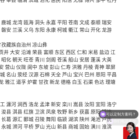
鹿城
龙湾
瓯海
洞头
永嘉
平阳
苍南
文成
泰顺
瑞安
磐安
兰溪
义乌
东阳
永康
柯城
衢江
常山
开化
龙游
甘孜藏族自治州
凉山彝
贡井
大安
沿滩
荣县
富顺
东区
西区
仁和
米易
盐边
江
昭化
朝天
旺苍
青川
剑阁
苍溪
船山
安居
蓬溪
大英
安
营山
仪陇
阆中
东坡
彭山
仁寿
洪雅
丹棱
青神
翠屏
城
名山
荥经
汉源
石棉
天全
芦山
宝兴
巴州
恩阳
平昌
龙
雅江
道孚
炉霍
甘孜
新龙
德格
白玉
石渠
色达
理塘
工
瀍河
涧西
洛龙
孟津
新安
栾川
嵩县
汝阳
宜阳
洛宁
浚县
淇县
红旗
卫滨
凤泉
牧野
新乡
获嘉
原阳
延津
你们电话多少
长葛
源汇
郾城
召陵
舞阳
临颍
湖滨
陕州
渑池
卢氏
永城
浉河
平桥
罗山
光山
新县
商城
固始
潢川
淮滨