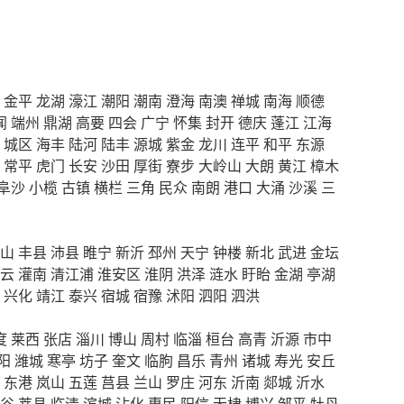
金平
龙湖
濠江
潮阳
潮南
澄海
南澳
禅城
南海
顺德
闻
端州
鼎湖
高要
四会
广宁
怀集
封开
德庆
蓬江
江海
城区
海丰
陆河
陆丰
源城
紫金
龙川
连平
和平
东源
常平
虎门
长安
沙田
厚街
寮步
大岭山
大朗
黄江
樟木
阜沙
小榄
古镇
横栏
三角
民众
南朗
港口
大涌
沙溪
三
山
丰县
沛县
睢宁
新沂
邳州
天宁
钟楼
新北
武进
金坛
云
灌南
清江浦
淮安区
淮阴
洪泽
涟水
盱眙
金湖
亭湖
兴化
靖江
泰兴
宿城
宿豫
沭阳
泗阳
泗洪
度
莱西
张店
淄川
博山
周村
临淄
桓台
高青
沂源
市中
阳
潍城
寒亭
坊子
奎文
临朐
昌乐
青州
诸城
寿光
安丘
东港
岚山
五莲
莒县
兰山
罗庄
河东
沂南
郯城
沂水
谷
莘县
临清
滨城
沾化
惠民
阳信
无棣
博兴
邹平
牡丹