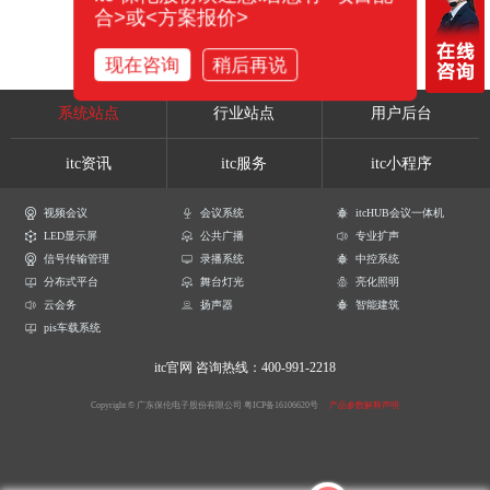
合>或<方案报价>
现在咨询
稍后再说
系统站点
行业站点
用户后台
itc资讯
itc服务
itc小程序
视频会议
会议系统
itcHUB会议一体机
LED显示屏
公共广播
专业扩声
信号传输管理
录播系统
中控系统
分布式平台
舞台灯光
亮化照明
云会务
扬声器
智能建筑
pis车载系统
itc官网
咨询热线：400-991-2218
Copyright © 广东保伦电子股份有限公司
粤ICP备16106620号
产品参数解释声明